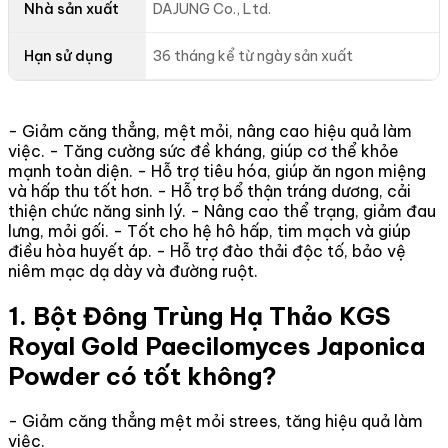
Nhà sản xuất
DAJUNG Co., Ltd.
Hạn sử dụng
36 tháng kể từ ngày sản xuất
- Giảm căng thẳng, mệt mỏi, nâng cao hiệu quả làm
việc. - Tăng cường sức đề kháng, giúp cơ thể khỏe
mạnh toàn diện. - Hỗ trợ tiêu hóa, giúp ăn ngon miệng
và hấp thu tốt hơn. - Hỗ trợ bổ thận tráng dương, cải
thiện chức năng sinh lý. - Nâng cao thể trạng, giảm đau
lưng, mỏi gối. - Tốt cho hệ hô hấp, tim mạch và giúp
điều hòa huyết áp. - Hỗ trợ đào thải độc tố, bảo vệ
niêm mạc dạ dày và đường ruột.
1. Bột Đông Trùng Hạ Thảo KGS
Royal Gold Paecilomyces Japonica
Powder có tốt không?
- Giảm căng thẳng mệt mỏi strees, tăng hiệu quả làm
việc.