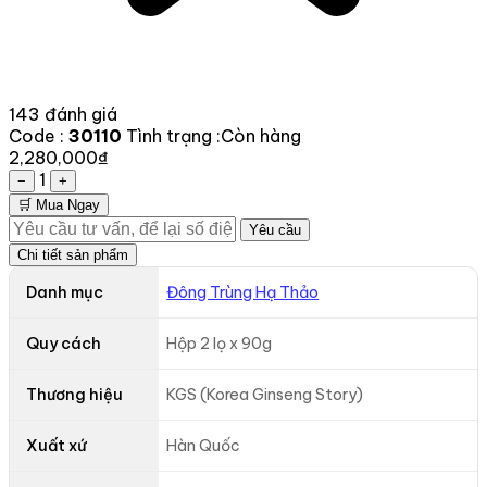
143 đánh giá
Code :
30110
Tình trạng :
Còn hàng
2,280,000₫
1
−
+
🛒 Mua Ngay
Yêu cầu
Chi tiết sản phẩm
Danh mục
Đông Trùng Hạ Thảo
Quy cách
Hộp 2 lọ x 90g
Thương hiệu
KGS (Korea Ginseng Story)
Xuất xứ
Hàn Quốc