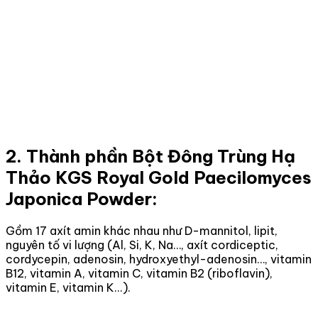
2. Thành phần Bột Đông Trùng Hạ
Thảo KGS Royal Gold Paecilomyces
Japonica Powder:
Gồm 17 axít amin khác nhau như D-mannitol, lipit,
nguyên tố vi lượng (Al, Si, K, Na…, axít cordiceptic,
cordycepin, adenosin, hydroxyethyl-adenosin…, vitamin
B12, vitamin A, vitamin C, vitamin B2 (riboflavin),
vitamin E, vitamin K...).