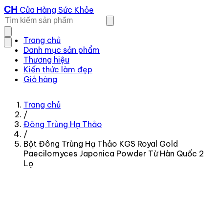
CH
Cửa Hàng Sức Khỏe
Trang chủ
Danh mục sản phẩm
Thương hiệu
Kiến thức làm đẹp
Giỏ hàng
Trang chủ
/
Đông Trùng Hạ Thảo
/
Bột Đông Trùng Hạ Thảo KGS Royal Gold
Paecilomyces Japonica Powder Từ Hàn Quốc 2
Lọ