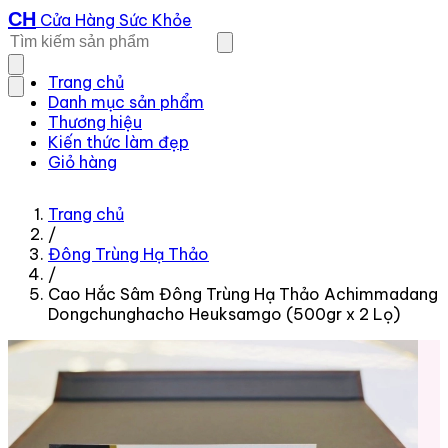
CH
Cửa Hàng Sức Khỏe
Trang chủ
Danh mục sản phẩm
Thương hiệu
Kiến thức làm đẹp
Giỏ hàng
Trang chủ
/
Đông Trùng Hạ Thảo
/
Cao Hắc Sâm Đông Trùng Hạ Thảo Achimmadang
Dongchunghacho Heuksamgo (500gr x 2 Lọ)