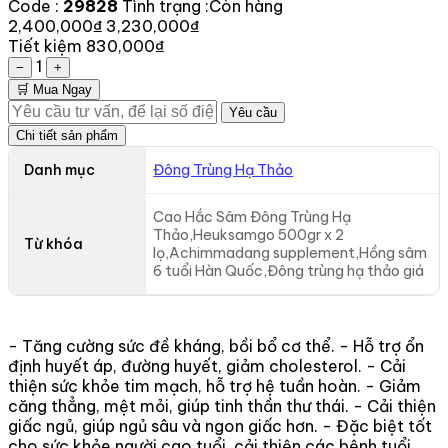
Code :
29828
Tình trạng :
Còn hàng
2,400,000₫
3,230,000₫
Tiết kiệm 830,000₫
1
−
+
🛒 Mua Ngay
Yêu cầu
Chi tiết sản phẩm
Danh mục
Đông Trùng Hạ Thảo
Cao Hắc Sâm Đông Trùng Hạ
Thảo,Heuksamgo 500gr x 2
Từ khóa
lọ,Achimmadang supplement,Hồng sâm
6 tuổi Hàn Quốc,Đông trùng hạ thảo giá
- Tăng cường sức đề kháng, bồi bổ cơ thể. - Hỗ trợ ổn
định huyết áp, đường huyết, giảm cholesterol. - Cải
thiện sức khỏe tim mạch, hỗ trợ hệ tuần hoàn. - Giảm
căng thẳng, mệt mỏi, giúp tinh thần thư thái. - Cải thiện
giấc ngủ, giúp ngủ sâu và ngon giấc hơn. - Đặc biệt tốt
cho sức khỏe người cao tuổi, cải thiện các bệnh tuổi