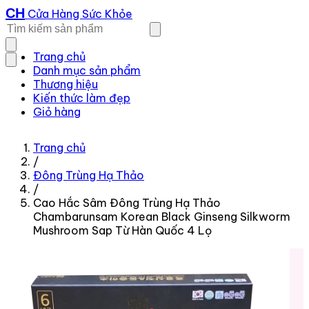
CH
Cửa Hàng Sức Khỏe
Trang chủ
Danh mục sản phẩm
Thương hiệu
Kiến thức làm đẹp
Giỏ hàng
Trang chủ
/
Đông Trùng Hạ Thảo
/
Cao Hắc Sâm Đông Trùng Hạ Thảo
Chambarunsam Korean Black Ginseng Silkworm
Mushroom Sap Từ Hàn Quốc 4 Lọ