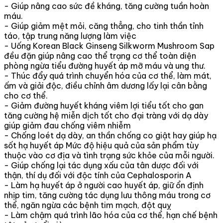
- Giúp nâng cao sức đề kháng, tăng cường tuần hoàn
máu.
- Giúp giảm mệt mỏi, căng thẳng, cho tinh thần tỉnh
táo, tập trung năng lượng làm việc
- Uống Korean Black Ginseng Silkworm Mushroom Sap
đều đặn giúp nâng cao thể trạng cơ thể toàn diện
phòng ngừa tiểu đường huyết áp mỡ máu và ung thư.
- Thúc đẩy quá trình chuyển hóa của cơ thể, làm mát,
ấm và giải độc, điều chỉnh âm dương lấy lại cân bằng
cho cơ thể.
- Giảm đường huyết kháng viêm lợi tiểu tốt cho gan
tăng cường hệ miễn dịch tốt cho đại tràng với dạ dày
giúp giảm đau chống viêm nhiễm
- Chống loét dạ dày, an thần chống co giật hay giúp hạ
sốt hạ huyết áp Mức độ hiệu quả của sản phẩm tùy
thuộc vào cơ địa và tình trạng sức khỏe của mỗi người.
- Giúp chống lại tác dụng xấu của tân dược đối với
thận, thí dụ đối với độc tính của Cephalosporin A
- Làm hạ huyết áp ở người cao huyết áp, giữ ổn định
nhịp tim, tăng cường tác dụng lưu thông máu trong cơ
thể, ngăn ngừa các bệnh tim mạch, đột quỵ
- Làm chậm quá trình lão hóa của cơ thể, hạn chế bệnh