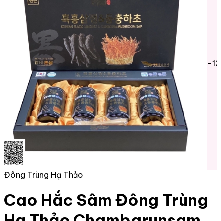
-1
Đông Trùng Hạ Thảo
Cao Hắc Sâm Đông Trùng
Hạ Thảo Chambarunsam