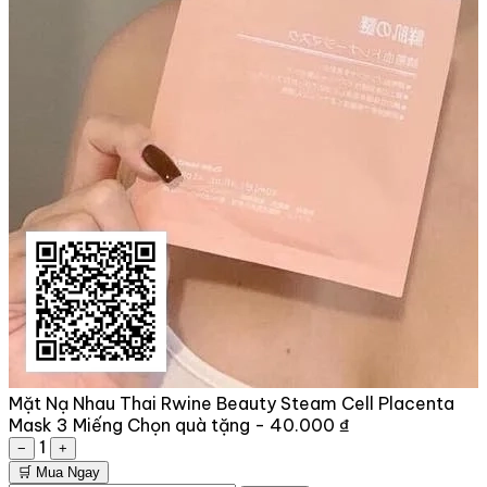
Mặt Nạ Nhau Thai Rwine Beauty Steam Cell Placenta
Mask 3 Miếng
Chọn quà tặng -
40.000 ₫
1
−
+
🛒 Mua Ngay