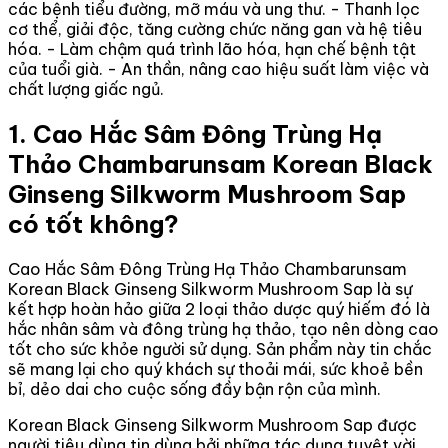
các bệnh tiểu đường, mỡ máu và ung thư. - Thanh lọc
cơ thể, giải độc, tăng cường chức năng gan và hệ tiêu
hóa. - Làm chậm quá trình lão hóa, hạn chế bệnh tật
của tuổi già. - An thần, nâng cao hiệu suất làm việc và
chất lượng giấc ngủ.
1. Cao Hắc Sâm Đông Trùng Hạ
Thảo Chambarunsam Korean Black
Ginseng Silkworm Mushroom Sap
có tốt không?
Cao Hắc Sâm Đông Trùng Hạ Thảo Chambarunsam
Korean Black Ginseng Silkworm Mushroom Sap là sự
kết hợp hoàn hảo giữa 2 loại thảo dược quý hiếm đó là
hắc nhân sâm và đông trùng hạ thảo, tạo nên dòng cao
tốt cho sức khỏe người sử dụng. Sản phẩm này tin chắc
sẽ mang lại cho quý khách sự thoải mái, sức khoẻ bền
bỉ, dẻo dai cho cuộc sống đầy bận rộn của mình.
Korean Black Ginseng Silkworm Mushroom Sap được
người tiêu dùng tin dùng bởi những tác dụng tuyệt vời