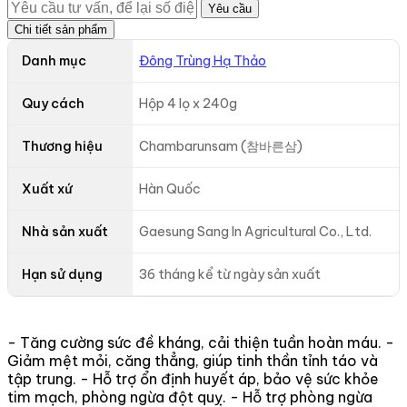
Yêu cầu
Chi tiết sản phẩm
Danh mục
Đông Trùng Hạ Thảo
Quy cách
Hộp 4 lọ x 240g
Thương hiệu
Chambarunsam (참바른삼)
Xuất xứ
Hàn Quốc
Nhà sản xuất
Gaesung Sang In Agricultural Co., Ltd.
Hạn sử dụng
36 tháng kể từ ngày sản xuất
- Tăng cường sức đề kháng, cải thiện tuần hoàn máu. -
Giảm mệt mỏi, căng thẳng, giúp tinh thần tỉnh táo và
tập trung. - Hỗ trợ ổn định huyết áp, bảo vệ sức khỏe
tim mạch, phòng ngừa đột quỵ. - Hỗ trợ phòng ngừa