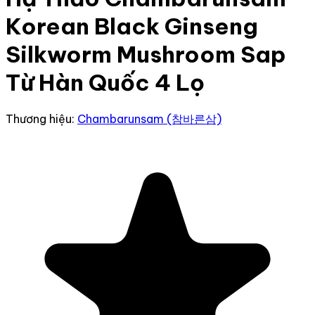
Korean Black Ginseng
Silkworm Mushroom Sap
Từ Hàn Quốc 4 Lọ
Thương hiệu:
Chambarunsam (참바른삼)