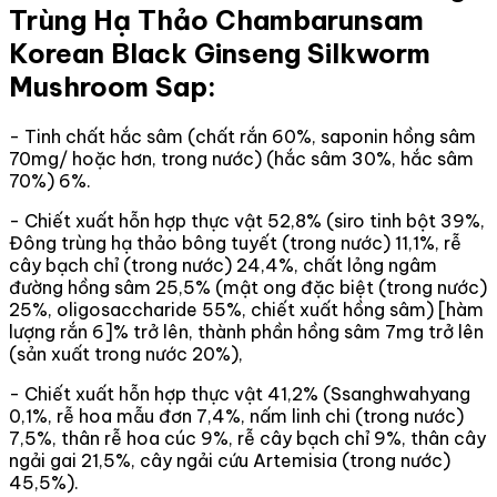
Trùng Hạ Thảo Chambarunsam
Korean Black Ginseng Silkworm
Mushroom Sap:
- Tinh chất hắc sâm (chất rắn 60%, saponin hồng sâm
70mg/ hoặc hơn, trong nước) (hắc sâm 30%, hắc sâm
70%) 6%.
- Chiết xuất hỗn hợp thực vật 52,8% (siro tinh bột 39%,
Đông trùng hạ thảo bông tuyết (trong nước) 11,1%, rễ
cây bạch chỉ (trong nước) 24,4%, chất lỏng ngâm
đường hồng sâm 25,5% (mật ong đặc biệt (trong nước)
25%, oligosaccharide 55%, chiết xuất hồng sâm) [hàm
lượng rắn 6]% trở lên, thành phần hồng sâm 7mg trở lên
(sản xuất trong nước 20%),
- Chiết xuất hỗn hợp thực vật 41,2% (Ssanghwahyang
0,1%, rễ hoa mẫu đơn 7,4%, nấm linh chi (trong nước)
7,5%, thân rễ hoa cúc 9%, rễ cây bạch chỉ 9%, thân cây
ngải gai 21,5%, cây ngải cứu Artemisia (trong nước)
45,5%).