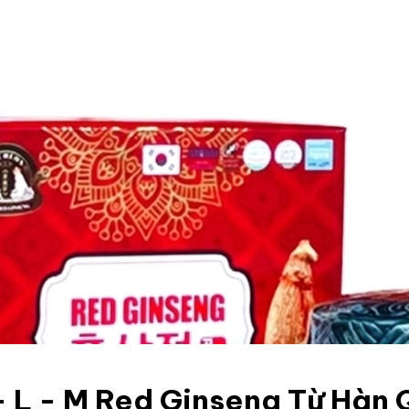
 L - M Red Ginseng Từ Hàn