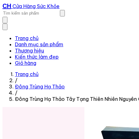
CH
Cửa Hàng Sức Khỏe
Trang chủ
Danh mục sản phẩm
Thương hiệu
Kiến thức làm đẹp
Giỏ hàng
Trang chủ
/
Đông Trùng Hạ Thảo
/
Đông Trùng Hạ Thảo Tây Tạng Thiên Nhiên Nguyên