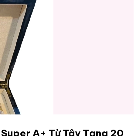
 Super A+ Từ Tây Tạng 20