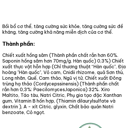
Bồi bổ cơ thể, tăng cường sức khỏe, tăng cường sức đề
kháng, tăng cường khả năng miễn dịch của cơ thể.
Thành phần:
Chiết xuất hồng sâm (Thành phần chất rắn hơn 60%.
Saponin hồng sâm hơn 70mg/g. Hàn quốc) 0,3%) Chiết
xuất thực vật hỗn hợp (Chỉ thương thuật “Hàn quốc", Địa
hoàng "Hàn quốc", Vỏ cam, Cnidii rhizome, quả Sơn thù,
Long nhãn, Quế, Cam thảo, Ngũ vị tử, Chiết xuất Đông
trùng hạ thảo (Cordycepssinensis) (Thành phần chất
rắn hơn 0,3%: PaecilomycesJaponica) 32%. Xiro
Maltito, Táo tàu, Natri Citric, Phụ gia tạo đặc Xanthan
gum, Vitamin B hốn hợp, (Thiamin dilaurylsulfate và
dextrin ), A - xít Citric, glyxin, Chất bảo quản Natri
benzoate, Cỏ ngọt.