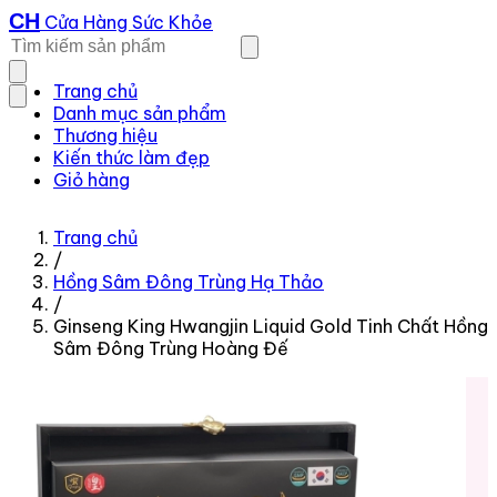
CH
Cửa Hàng Sức Khỏe
Trang chủ
Danh mục sản phẩm
Thương hiệu
Kiến thức làm đẹp
Giỏ hàng
Trang chủ
/
Hồng Sâm Đông Trùng Hạ Thảo
/
Ginseng King Hwangjin Liquid Gold Tinh Chất Hồng
Sâm Đông Trùng Hoàng Đế