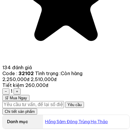
134 đánh giá
Code :
32102
Tình trạng :
Còn hàng
2,250,000₫
2,510,000₫
Tiết kiệm 260,000₫
1
−
+
🛒 Mua Ngay
Yêu cầu
Chi tiết sản phẩm
Danh mục
Hồng Sâm Đông Trùng Hạ Thảo