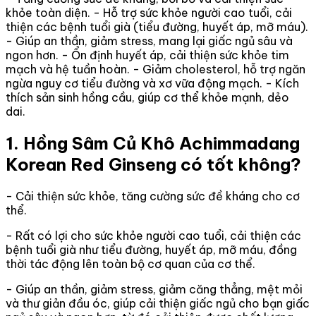
khỏe toàn diện. - Hỗ trợ sức khỏe người cao tuổi, cải
thiện các bệnh tuổi già (tiểu đường, huyết áp, mỡ máu).
- Giúp an thần, giảm stress, mang lại giấc ngủ sâu và
ngon hơn. - Ổn định huyết áp, cải thiện sức khỏe tim
mạch và hệ tuần hoàn. - Giảm cholesterol, hỗ trợ ngăn
ngừa nguy cơ tiểu đường và xơ vữa động mạch. - Kích
thích sản sinh hồng cầu, giúp cơ thể khỏe mạnh, dẻo
dai.
1. Hồng Sâm Củ Khô Achimmadang
Korean Red Ginseng có tốt không?
- Cải thiện sức khỏe, tăng cường sức đề kháng cho cơ
thể.
- Rất có lợi cho sức khỏe người cao tuổi, cải thiện các
bệnh tuổi già như tiểu đường, huyết áp, mỡ máu, đồng
thời tác động lên toàn bộ cơ quan của cơ thể.
- Giúp an thần, giảm stress, giảm căng thẳng, mệt mỏi
và thư giản đầu óc, giúp cải thiện giấc ngủ cho bạn giấc