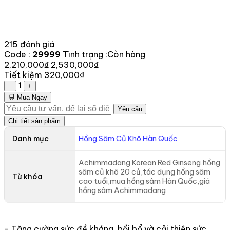
215 đánh giá
Code :
29999
Tình trạng :
Còn hàng
2,210,000₫
2,530,000₫
Tiết kiệm 320,000₫
1
−
+
🛒 Mua Ngay
Yêu cầu
Chi tiết sản phẩm
Danh mục
Hồng Sâm Củ Khô Hàn Quốc
Achimmadang Korean Red Ginseng,hồng
sâm củ khô 20 củ,tác dụng hồng sâm
Từ khóa
cao tuổi,mua hồng sâm Hàn Quốc,giá
hồng sâm Achimmadang
- Tăng cường sức đề kháng, bồi bổ và cải thiện sức