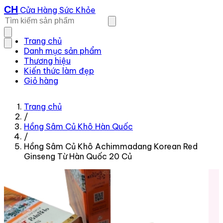
CH
Cửa Hàng Sức Khỏe
Trang chủ
Danh mục sản phẩm
Thương hiệu
Kiến thức làm đẹp
Giỏ hàng
Trang chủ
/
Hồng Sâm Củ Khô Hàn Quốc
/
Hồng Sâm Củ Khô Achimmadang Korean Red
Ginseng Từ Hàn Quốc 20 Củ