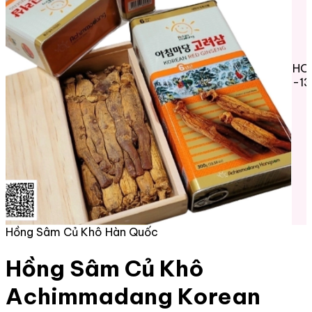
HO
-1
Hồng Sâm Củ Khô Hàn Quốc
Hồng Sâm Củ Khô
Achimmadang Korean