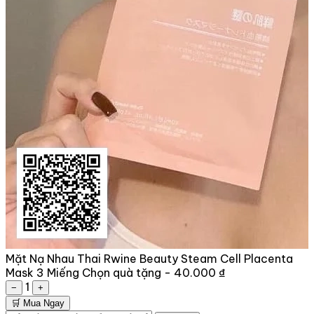
Mặt Nạ Nhau Thai Rwine Beauty Steam Cell Placenta
Mask 3 Miếng
Chọn quà tặng -
40.000 ₫
1
−
+
🛒 Mua Ngay