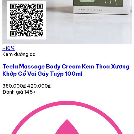
-10%
Kem dưỡng da
Teela Massage Body Cream Kem Thoa Xương
Khớp Cổ Vai Gáy Tuýp 100ml
380,000₫
420,000₫
Đánh giá 145+