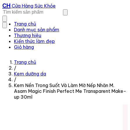
CH
Cửa Hàng Sức Khỏe
Trang chủ
Danh mục sản phẩm
Thương hiệu
Kiến thức làm đẹp
Giỏ hàng
Trang chủ
/
Kem dưỡng da
/
Kem Nền Trong Suốt Và Làm Mờ Nếp Nhăn M.
Asam Magic Finish Perfect Me Transparent Make-
up 30ml