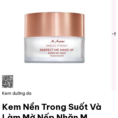
-6
Kem dưỡng da
Kem Nền Trong Suốt Và
Làm Mờ Nếp Nhăn M.