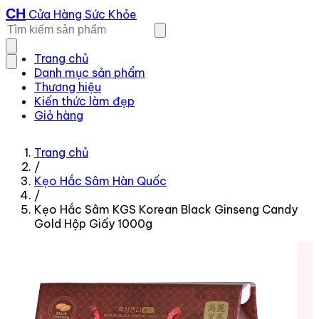
CH
Cửa Hàng Sức Khỏe
Trang chủ
Danh mục sản phẩm
Thương hiệu
Kiến thức làm đẹp
Giỏ hàng
Trang chủ
/
Kẹo Hắc Sâm Hàn Quốc
/
Kẹo Hắc Sâm KGS Korean Black Ginseng Candy
Gold Hộp Giấy 1000g