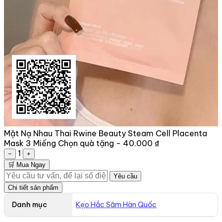
Mặt Nạ Nhau Thai Rwine Beauty Steam Cell Placenta
Mask 3 Miếng
Chọn quà tặng -
40.000 ₫
1
−
+
🛒 Mua Ngay
Yêu cầu
Chi tiết sản phẩm
Danh mục
Kẹo Hắc Sâm Hàn Quốc