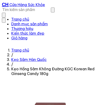
CH
Cửa Hàng Sức Khỏe
Trang chủ
Danh mục sản phẩm
Thương hiệu
Kiến thức làm đẹp
Giỏ hàng
Trang chủ
/
Kẹo Sâm Hàn Quốc
/
Kẹo Hồng Sâm Không Đường KGC Korean Red
Ginseng Candy 180g