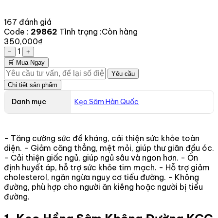
167 đánh giá
Code :
29862
Tình trạng :
Còn hàng
350,000₫
1
−
+
🛒 Mua Ngay
Yêu cầu
Chi tiết sản phẩm
Danh mục
Kẹo Sâm Hàn Quốc
- Tăng cường sức đề kháng, cải thiện sức khỏe toàn
diện. - Giảm căng thẳng, mệt mỏi, giúp thư giãn đầu óc.
- Cải thiện giấc ngủ, giúp ngủ sâu và ngon hơn. - Ổn
định huyết áp, hỗ trợ sức khỏe tim mạch. - Hỗ trợ giảm
cholesterol, ngăn ngừa nguy cơ tiểu đường. - Không
đường, phù hợp cho người ăn kiêng hoặc người bị tiểu
đường.