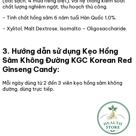
(đất sạch, 4 mùa riêng biệt), với hệ thống kiểm soát
chất lượng nghiêm ngặt, thu hoạch thủ công.
- Tinh chất hồng sâm 6 năm tuổi Hàn Quốc 1,0%.
- Xylitol, Malt Dextrose, Isomalto – Oligosaccharide.
3. Hướng dẫn sử dụng Kẹo Hồng
Sâm Không Đường KGC Korean Red
Ginseng Candy:
Mỗi ngày dùng từ 2 đến 3 viên kẹo hồng sâm không
đường, dùng trực tiếp.