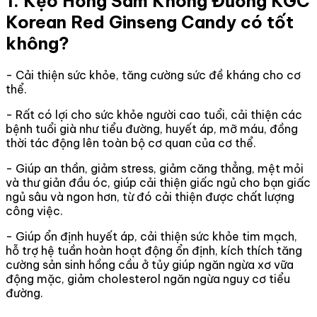
1. Kẹo Hồng Sâm Không Đường KGC
Korean Red Ginseng Candy có tốt
không?
- Cải thiện sức khỏe, tăng cường sức đề kháng cho cơ
thể.
- Rất có lợi cho sức khỏe người cao tuổi, cải thiện các
bệnh tuổi già như tiểu đường, huyết áp, mỡ máu, đồng
thời tác động lên toàn bộ cơ quan của cơ thể.
- Giúp an thần, giảm stress, giảm căng thẳng, mệt mỏi
và thư giản đầu óc, giúp cải thiện giấc ngủ cho bạn giấc
ngủ sâu và ngon hơn, từ đó cải thiện được chất lượng
công việc.
- Giúp ổn định huyết áp, cải thiện sức khỏe tim mạch,
hỗ trợ hệ tuần hoàn hoạt động ổn định, kích thích tăng
cường sản sinh hồng cầu ở tủy giúp ngăn ngừa xơ vữa
động mặc, giảm cholesterol ngăn ngừa nguy cơ tiểu
đường.