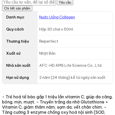
Yêu cầu
Chi tiết sản phẩm
Danh mục
Nước Uống Collagen
Quy cách
Hộp 30 chai x 50ml
Thương hiệu
Reiperfect
Xuất xứ
Nhật Bản
Nhà sản xuất
AFC-HD AMS Life Science Co., Ltd.
Hạn sử dụng
2 năm (24 tháng) kể từ ngày sản xuất
- Trẻ hoá tế bào gấp 1 triệu lần vitamin C, giúp da căng,
bóng, mịn, mượt. - Truyền trắng da nhờ Glutathione +
Vitamin C, giảm thâm nám, sạm da, vết chân chim. -
Tăng cường 3 enzyme chống oxy hoá nội sinh (SOD,