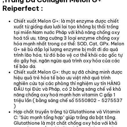
Reiperfect :
Chiết xuất Melon G+: là một enzyme được chiết
xuất từ giống dưa lưới lai tạo không bị thối trồng
tại miền Nam nước Pháp với khả năng chống oxy
hoá tối ưu, tăng cường 3 loại enzyme chống oxy
hóa mạnh nhất trong cơ thể: SOD, Cat, GPx. Melon
G+ sẽ bù đắp lại lượng enzyme bị mất đi do quá
trình lão hóa, từ đó bảo vệ cơ thể khỏi các gốc tự
do gây hại, ngăn ngừa quá trình oxy hóa của các
tế bào da.
Chiết xuất Melon G+: thực sự đã chứng minh được
hiệu quả trẻ hóa tế bào ưu việt nhờ quá trình
nghiên cứu tại các phòng thí nghiệm uy tín HÀNG
ĐẦU tại Đức và Pháp, có 2 bằng sáng chế về khả
năng chống oxy hoá mạnh hơn vitamin C gấp 1
triệu lần ( bằng sáng chế số 5550802 - 5275537
)
Hợp chất truyền trắng từ Glutathione và Vitamin
C: "Sức mạnh tổng hợp" giúp trắng da bật tông.
Glutathione là một chất chống oxy hóa với khả