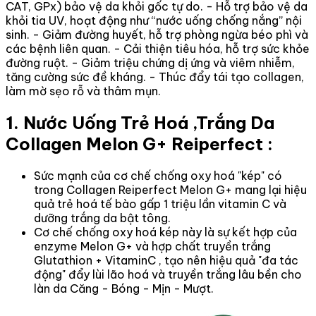
CAT, GPx) bảo vệ da khỏi gốc tự do. - Hỗ trợ bảo vệ da
khỏi tia UV, hoạt động như “nước uống chống nắng” nội
sinh. - Giảm đường huyết, hỗ trợ phòng ngừa béo phì và
các bệnh liên quan. - Cải thiện tiêu hóa, hỗ trợ sức khỏe
đường ruột. - Giảm triệu chứng dị ứng và viêm nhiễm,
tăng cường sức đề kháng. - Thúc đẩy tái tạo collagen,
làm mờ sẹo rỗ và thâm mụn.
1. Nước Uống Trẻ Hoá ,Trắng Da
Collagen Melon G+ Reiperfect :
Sức mạnh của cơ chế chống oxy hoá "kép" có
trong Collagen Reiperfect Melon G+ mang lại hiệu
quả trẻ hoá tế bào gấp 1 triệu lần vitamin C và
dưỡng trắng da bật tông.
Cơ chế chống oxy hoá kép này là sự kết hợp của
enzyme Melon G+ và hợp chất truyền trắng
Glutathion + VitaminC , tạo nên hiệu quả "đa tác
động" đẩy lùi lão hoá và truyền trắng lâu bền cho
làn da Căng - Bóng - Mịn - Mượt.