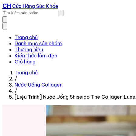
CH
Cửa Hàng Sức Khỏe
Trang chủ
Danh mục sản phẩm
Thương hiệu
Kiến thức làm đẹp
Giỏ hàng
Trang chủ
/
Nước Uống Collagen
/
[Liệu Trình] Nước Uống Shiseido The Collagen Lux