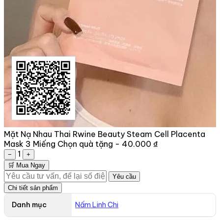
Mặt Nạ Nhau Thai Rwine Beauty Steam Cell Placenta
Mask 3 Miếng
Chọn quà tặng -
40.000 ₫
1
−
+
🛒 Mua Ngay
Yêu cầu
Chi tiết sản phẩm
Danh mục
Nấm Linh Chi