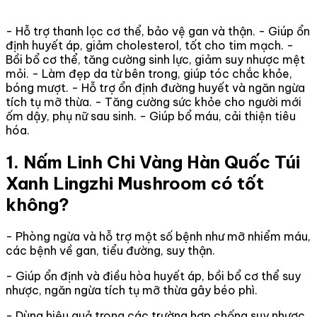
- Hỗ trợ thanh lọc cơ thể, bảo vệ gan và thận. - Giúp ổn
định huyết áp, giảm cholesterol, tốt cho tim mạch. -
Bồi bổ cơ thể, tăng cường sinh lực, giảm suy nhược mệt
mỏi. - Làm đẹp da từ bên trong, giúp tóc chắc khỏe,
bóng mượt. - Hỗ trợ ổn định đường huyết và ngăn ngừa
tích tụ mỡ thừa. - Tăng cường sức khỏe cho người mới
ốm dậy, phụ nữ sau sinh. - Giúp bổ máu, cải thiện tiêu
hóa.
1. Nấm Linh Chi Vàng Hàn Quốc Túi
Xanh Lingzhi Mushroom có tốt
không?
- Phòng ngừa và hỗ trợ một số bệnh như mỡ nhiểm máu,
các bệnh về gan, tiểu đường, suy thận.
- Giúp ổn định và điều hòa huyết áp, bồi bổ cơ thể suy
nhược, ngăn ngừa tích tụ mỡ thừa gây béo phì.
- Dùng hiệu quả trong các trường hợp chống suy nhược,