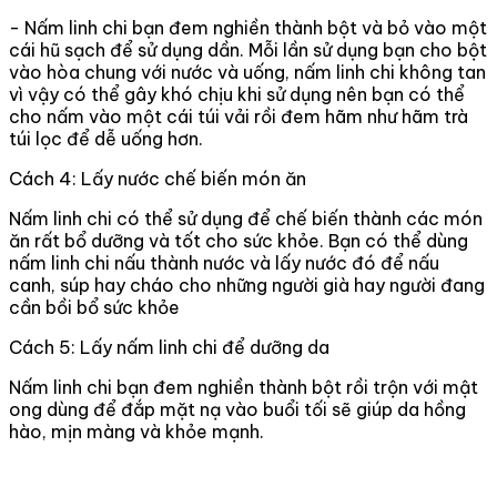
- Nấm linh chi bạn đem nghiền thành bột và bỏ vào một
cái hũ sạch để sử dụng dần. Mỗi lần sử dụng bạn cho bột
vào hòa chung với nước và uống, nấm linh chi không tan
vì vậy có thể gây khó chịu khi sử dụng nên bạn có thể
cho nấm vào một cái túi vải rồi đem hãm như hãm trà
túi lọc để dễ uống hơn.
Cách 4: Lấy nước chế biến món ăn
Nấm linh chi có thể sử dụng để chế biến thành các món
ăn rất bổ dưỡng và tốt cho sức khỏe. Bạn có thể dùng
nấm linh chi nấu thành nước và lấy nước đó để nấu
canh, súp hay cháo cho những người già hay người đang
cần bồi bổ sức khỏe
Cách 5: Lấy nấm linh chi để dưỡng da
Nấm linh chi bạn đem nghiền thành bột rồi trộn với mật
ong dùng để đắp mặt nạ vào buổi tối sẽ giúp da hồng
hào, mịn màng và khỏe mạnh.