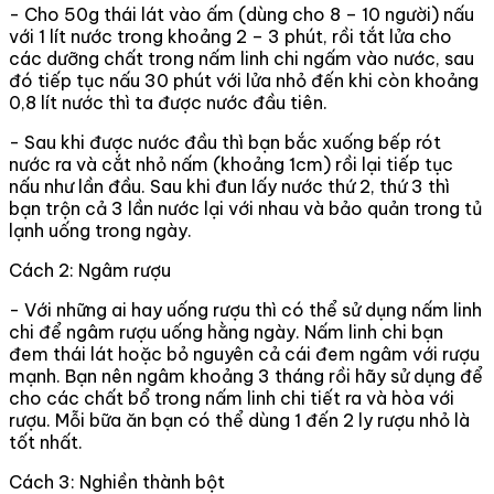
- Cho 50g thái lát vào ấm (dùng cho 8 – 10 người) nấu
với 1 lít nước trong khoảng 2 – 3 phút, rồi tắt lửa cho
các dưỡng chất trong nấm linh chi ngấm vào nước, sau
đó tiếp tục nấu 30 phút với lửa nhỏ đến khi còn khoảng
0,8 lít nước thì ta được nước đầu tiên.
- Sau khi được nước đầu thì bạn bắc xuống bếp rót
nước ra và cắt nhỏ nấm (khoảng 1cm) rồi lại tiếp tục
nấu như lần đầu. Sau khi đun lấy nước thứ 2, thứ 3 thì
bạn trộn cả 3 lần nước lại với nhau và bảo quản trong tủ
lạnh uống trong ngày.
Cách 2: Ngâm rượu
- Với những ai hay uống rượu thì có thể sử dụng nấm linh
chi để ngâm rượu uống hằng ngày. Nấm linh chi bạn
đem thái lát hoặc bỏ nguyên cả cái đem ngâm với rượu
mạnh. Bạn nên ngâm khoảng 3 tháng rồi hãy sử dụng để
cho các chất bổ trong nấm linh chi tiết ra và hòa với
rượu. Mỗi bữa ăn bạn có thể dùng 1 đến 2 ly rượu nhỏ là
tốt nhất.
Cách 3: Nghiền thành bột