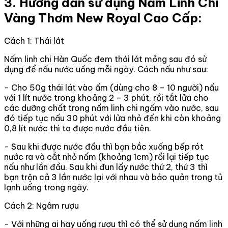
3. Hướng dẫn sử dụng Nấm Linh Chi
Vàng Thơm New Royal Cao Cấp:
Cách 1: Thái lát
Nấm linh chi Hàn Quốc đem thái lát mỏng sau đó sử
dụng để nấu nước uống mỗi ngày. Cách nấu như sau:
- Cho 50g thái lát vào ấm (dùng cho 8 – 10 người) nấu
với 1 lít nước trong khoảng 2 – 3 phút, rồi tắt lửa cho
các dưỡng chất trong nấm linh chi ngấm vào nước, sau
đó tiếp tục nấu 30 phút với lửa nhỏ đến khi còn khoảng
0,8 lít nước thì ta được nước đầu tiên.
- Sau khi được nước đầu thì bạn bắc xuống bếp rót
nước ra và cắt nhỏ nấm (khoảng 1cm) rồi lại tiếp tục
nấu như lần đầu. Sau khi đun lấy nước thứ 2, thứ 3 thì
bạn trộn cả 3 lần nước lại với nhau và bảo quản trong tủ
lạnh uống trong ngày.
Cách 2: Ngâm rượu
- Với những ai hay uống rượu thì có thể sử dụng nấm linh