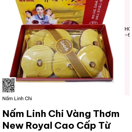
HO
-6
Nấm Linh Chi
Nấm Linh Chi Vàng Thơm
New Royal Cao Cấp Từ