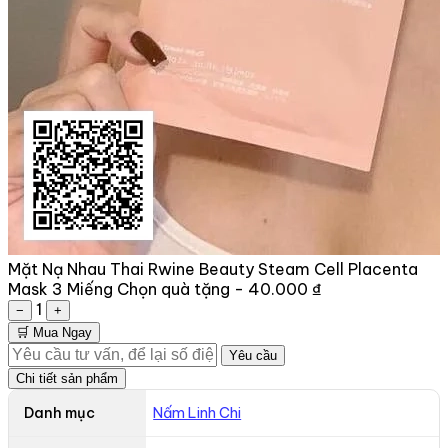
Mặt Nạ Nhau Thai Rwine Beauty Steam Cell Placenta
Mask 3 Miếng
Chọn quà tặng -
40.000 ₫
1
−
+
🛒 Mua Ngay
Yêu cầu
Chi tiết sản phẩm
Danh mục
Nấm Linh Chi