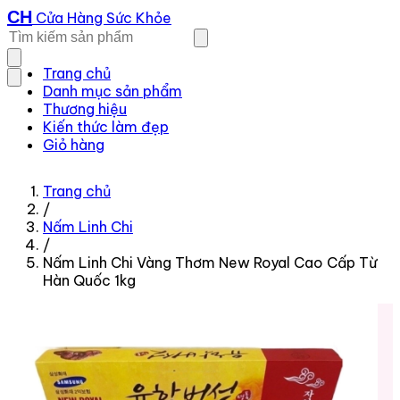
CH
Cửa Hàng Sức Khỏe
Trang chủ
Danh mục sản phẩm
Thương hiệu
Kiến thức làm đẹp
Giỏ hàng
Trang chủ
/
Nấm Linh Chi
/
Nấm Linh Chi Vàng Thơm New Royal Cao Cấp Từ
Hàn Quốc 1kg