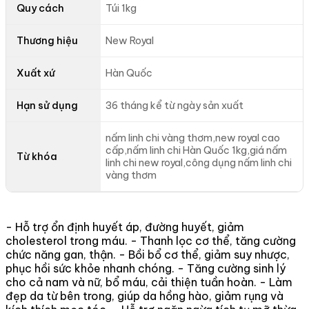
Quy cách
Túi 1kg
Thương hiệu
New Royal
Xuất xứ
Hàn Quốc
Hạn sử dụng
36 tháng kể từ ngày sản xuất
nấm linh chi vàng thơm,new royal cao
cấp,nấm linh chi Hàn Quốc 1kg,giá nấm
Từ khóa
linh chi new royal,công dụng nấm linh chi
vàng thơm
- Hỗ trợ ổn định huyết áp, đường huyết, giảm
cholesterol trong máu. - Thanh lọc cơ thể, tăng cường
chức năng gan, thận. - Bồi bổ cơ thể, giảm suy nhược,
phục hồi sức khỏe nhanh chóng. - Tăng cường sinh lý
cho cả nam và nữ, bổ máu, cải thiện tuần hoàn. - Làm
đẹp da từ bên trong, giúp da hồng hào, giảm rụng và