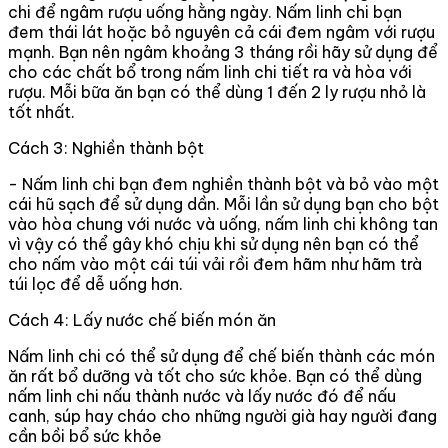
chi để ngâm rượu uống hằng ngày. Nấm linh chi bạn
đem thái lát hoặc bỏ nguyên cả cái đem ngâm với rượu
mạnh. Bạn nên ngâm khoảng 3 tháng rồi hãy sử dụng để
cho các chất bổ trong nấm linh chi tiết ra và hòa với
rượu. Mỗi bữa ăn bạn có thể dùng 1 đến 2 ly rượu nhỏ là
tốt nhất.
Cách 3: Nghiền thành bột
- Nấm linh chi bạn đem nghiền thành bột và bỏ vào một
cái hũ sạch để sử dụng dần. Mỗi lần sử dụng bạn cho bột
vào hòa chung với nước và uống, nấm linh chi không tan
vì vậy có thể gây khó chịu khi sử dụng nên bạn có thể
cho nấm vào một cái túi vải rồi đem hãm như hãm trà
túi lọc để dễ uống hơn.
Cách 4: Lấy nước chế biến món ăn
Nấm linh chi có thể sử dụng để chế biến thành các món
ăn rất bổ dưỡng và tốt cho sức khỏe. Bạn có thể dùng
nấm linh chi nấu thành nước và lấy nước đó để nấu
canh, súp hay cháo cho những người già hay người đang
cần bồi bổ sức khỏe