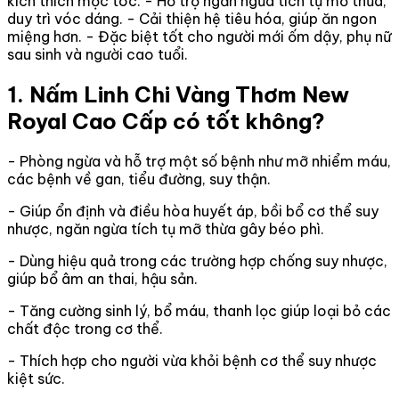
kích thích mọc tóc. - Hỗ trợ ngăn ngừa tích tụ mỡ thừa,
duy trì vóc dáng. - Cải thiện hệ tiêu hóa, giúp ăn ngon
miệng hơn. - Đặc biệt tốt cho người mới ốm dậy, phụ nữ
sau sinh và người cao tuổi.
1. Nấm Linh Chi Vàng Thơm New
Royal Cao Cấp có tốt không?
- Phòng ngừa và hỗ trợ một số bệnh như mỡ nhiểm máu,
các bệnh về gan, tiểu đường, suy thận.
- Giúp ổn định và điều hòa huyết áp, bồi bổ cơ thể suy
nhược, ngăn ngừa tích tụ mỡ thừa gây béo phì.
- Dùng hiệu quả trong các trường hợp chống suy nhược,
giúp bổ âm an thai, hậu sản.
- Tăng cường sinh lý, bổ máu, thanh lọc giúp loại bỏ các
chất độc trong cơ thể.
- Thích hợp cho người vừa khỏi bệnh cơ thể suy nhược
kiệt sức.