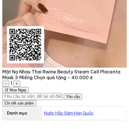
Mặt Nạ Nhau Thai Rwine Beauty Steam Cell Placenta
Mask 3 Miếng
Chọn quà tặng -
40.000 ₫
1
−
+
🛒 Mua Ngay
Yêu cầu
Chi tiết sản phẩm
Danh mục
Nước Hắc Sâm Hàn Quốc