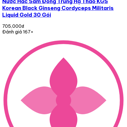
Nước Hắc Sâm Đông Trùng Hạ Thảo KGS
Korean Black Ginseng Cordyceps Militaris
Liquid Gold 30 Gói
705,000₫
Đánh giá 167+