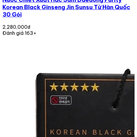
Korean Black Ginseng Jin Sunsu Từ Hàn Quốc
30 Gói
2,280,000₫
Đánh giá 163+