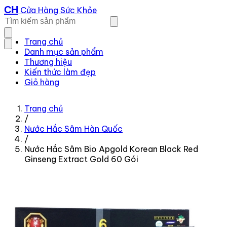
CH
Cửa Hàng Sức Khỏe
Trang chủ
Danh mục sản phẩm
Thương hiệu
Kiến thức làm đẹp
Giỏ hàng
Trang chủ
/
Nước Hắc Sâm Hàn Quốc
/
Nước Hắc Sâm Bio Apgold Korean Black Red
Ginseng Extract Gold 60 Gói