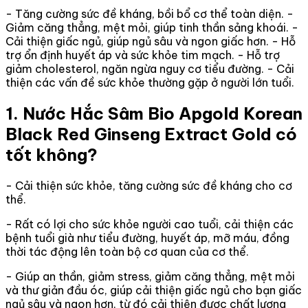
- Tăng cường sức đề kháng, bồi bổ cơ thể toàn diện. -
Giảm căng thẳng, mệt mỏi, giúp tinh thần sảng khoái. -
Cải thiện giấc ngủ, giúp ngủ sâu và ngon giấc hơn. - Hỗ
trợ ổn định huyết áp và sức khỏe tim mạch. - Hỗ trợ
giảm cholesterol, ngăn ngừa nguy cơ tiểu đường. - Cải
thiện các vấn đề sức khỏe thường gặp ở người lớn tuổi.
1. Nước Hắc Sâm Bio Apgold Korean
Black Red Ginseng Extract Gold có
tốt không?
- Cải thiện sức khỏe, tăng cường sức đề kháng cho cơ
thể.
- Rất có lợi cho sức khỏe người cao tuổi, cải thiện các
bệnh tuổi già như tiểu đường, huyết áp, mỡ máu, đồng
thời tác động lên toàn bộ cơ quan của cơ thể.
- Giúp an thần, giảm stress, giảm căng thẳng, mệt mỏi
và thư giản đầu óc, giúp cải thiện giấc ngủ cho bạn giấc
ngủ sâu và ngon hơn, từ đó cải thiện được chất lượng