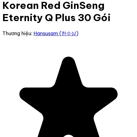
Korean Red GinSeng
Eternity Q Plus 30 Gói
Thương hiệu:
Hansusam (한수삼)