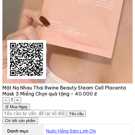
Mặt Nạ Nhau Thai Rwine Beauty Steam Cell Placenta
Mask 3 Miếng
Chọn quà tặng -
40.000 ₫
1
−
+
🛒 Mua Ngay
Yêu cầu
Chi tiết sản phẩm
Danh mục
Nước Hồng Sâm Linh Chi