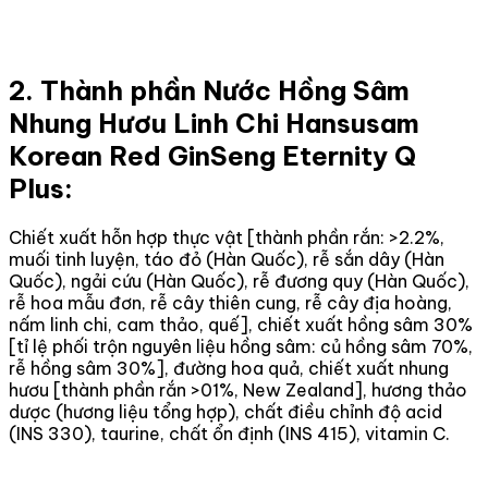
2. Thành phần Nước Hồng Sâm
Nhung Hươu Linh Chi Hansusam
Korean Red GinSeng Eternity Q
Plus:
Chiết xuất hỗn hợp thực vật [thành phần rắn: >2.2%,
muối tinh luyện, táo đỏ (Hàn Quốc), rễ sắn dây (Hàn
Quốc), ngải cứu (Hàn Quốc), rễ đương quy (Hàn Quốc),
rễ hoa mẫu đơn, rễ cây thiên cung, rễ cây địa hoàng,
nấm linh chi, cam thảo, quế], chiết xuất hồng sâm 30%
[tỉ lệ phối trộn nguyên liệu hồng sâm: củ hồng sâm 70%,
rễ hồng sâm 30%], đường hoa quả, chiết xuất nhung
hươu [thành phần rắn >01%, New Zealand], hương thảo
dược (hương liệu tổng hợp), chất điều chỉnh độ acid
(INS 330), taurine, chất ổn định (INS 415), vitamin C.