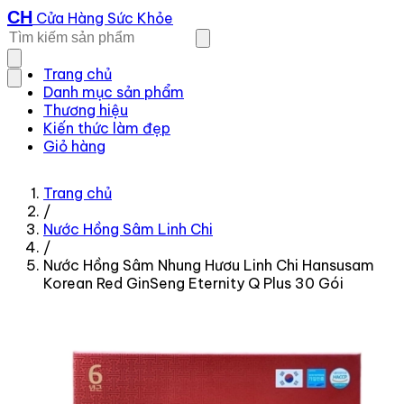
CH
Cửa Hàng Sức Khỏe
Trang chủ
Danh mục sản phẩm
Thương hiệu
Kiến thức làm đẹp
Giỏ hàng
Trang chủ
/
Nước Hồng Sâm Linh Chi
/
Nước Hồng Sâm Nhung Hươu Linh Chi Hansusam
Korean Red GinSeng Eternity Q Plus 30 Gói