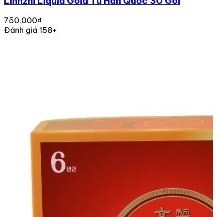
Linhzhi Liquid Gold Từ Hàn Quốc 30 Gói
750,000₫
Đánh giá 158+