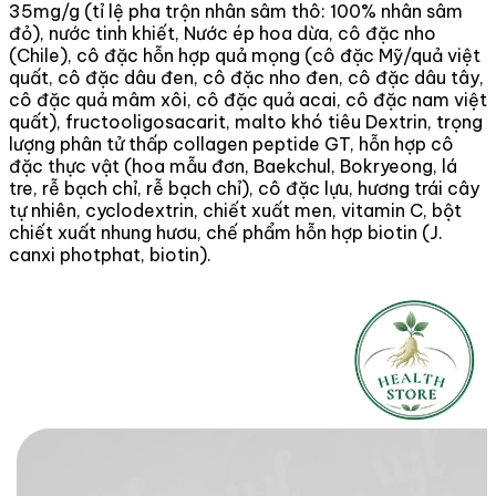
35mg/g (tỉ lệ pha trộn nhân sâm thô: 100% nhân sâm
đỏ), nước tinh khiết, Nước ép hoa dừa, cô đặc nho
(Chile), cô đặc hỗn hợp quả mọng (cô đặc Mỹ/quả việt
quất, cô đặc dâu đen, cô đặc nho đen, cô đặc dâu tây,
cô đặc quả mâm xôi, cô đặc quả acai, cô đặc nam việt
quất), fructooligosacarit, malto khó tiêu Dextrin, trọng
lượng phân tử thấp collagen peptide GT, hỗn hợp cô
đặc thực vật (hoa mẫu đơn, Baekchul, Bokryeong, lá
tre, rễ bạch chỉ, rễ bạch chỉ), cô đặc lựu, hương trái cây
tự nhiên, cyclodextrin, chiết xuất men, vitamin C, bột
chiết xuất nhung hươu, chế phẩm hỗn hợp biotin (J.
canxi photphat, biotin).