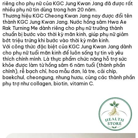
riêng cho phụ nữ của KGC Jung Kwan Jang đã được rất
nhiều phụ nữ tin dùng trong hơn 20 năm.
Thương hiệu KGC Cheong Kwan Jang nay được đổi tên
thành KGC Jung Kwan Jang. Nước hồng sâm Hwa Ae
Rak Turning Me dành riêng cho phụ nữ trưởng thành
chuẩn bị bước vào thời kỳ mãn kinh, giúp phụ nữ giảm
bớt triệu trứng khi bước vào thời kỳ mãn kinh.
Với công thức đặc biệt của KGC Jung Kwan Jang dành
cho phụ nữ tuổi mãn kinh để luôn sống tự tin và yêu
thích chính mình. Là thực phẩm chức năng hỗ trợ sức
khỏe được làm từ hồng sâm 6 năm tuổi (thành phần
chính), rễ bạch chỉ, hoa mẫu đơn, lá tre, cải chíp,
baekchul, cheongung, nhung hươu, cùng các thành phần
phụ trợ như collagen, biotin, vitamin C.