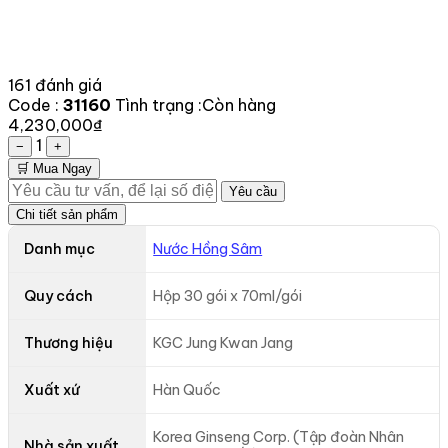
161 đánh giá
Code :
31160
Tình trạng :
Còn hàng
4,230,000₫
1
−
+
🛒 Mua Ngay
Yêu cầu
Chi tiết sản phẩm
Danh mục
Nước Hồng Sâm
Quy cách
Hộp 30 gói x 70ml/gói
Thương hiệu
KGC Jung Kwan Jang
Xuất xứ
Hàn Quốc
Korea Ginseng Corp. (Tập đoàn Nhân
Nhà sản xuất