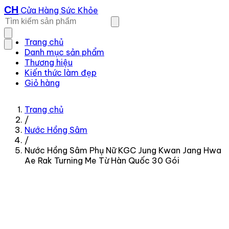
CH
Cửa Hàng Sức Khỏe
Trang chủ
Danh mục sản phẩm
Thương hiệu
Kiến thức làm đẹp
Giỏ hàng
Trang chủ
/
Nước Hồng Sâm
/
Nước Hồng Sâm Phụ Nữ KGC Jung Kwan Jang Hwa
Ae Rak Turning Me Từ Hàn Quốc 30 Gói