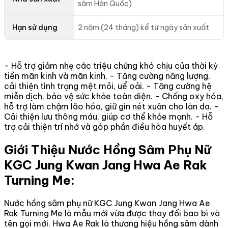
sâm Hàn Quốc)
Hạn sử dụng
2 năm (24 tháng) kể từ ngày sản xuất
- Hỗ trợ giảm nhẹ các triệu chứng khó chịu của thời kỳ
tiền mãn kinh và mãn kinh. - Tăng cường năng lượng,
cải thiện tình trạng mệt mỏi, uể oải. - Tăng cường hệ
miễn dịch, bảo vệ sức khỏe toàn diện. - Chống oxy hóa,
hỗ trợ làm chậm lão hóa, giữ gìn nét xuân cho làn da. -
Cải thiện lưu thông máu, giúp cơ thể khỏe mạnh. - Hỗ
trợ cải thiện trí nhớ và góp phần điều hòa huyết áp.
Giới Thiệu Nước Hồng Sâm Phụ Nữ
KGC Jung Kwan Jang Hwa Ae Rak
Turning Me:
Nước hồng sâm phụ nữ KGC Jung Kwan Jang Hwa Ae
Rak Turning Me là mẫu mới vừa được thay đổi bao bì và
tên gọi mới. Hwa Ae Rak là thương hiệu hồng sâm dành