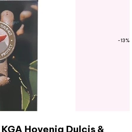
-13%
KGA Hovenia Dulcis &