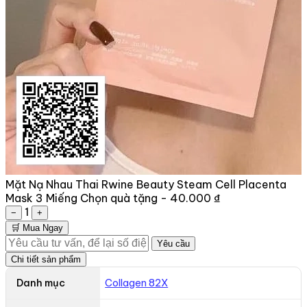
Mặt Nạ Nhau Thai Rwine Beauty Steam Cell Placenta
Mask 3 Miếng
Chọn quà tặng -
40.000 ₫
1
−
+
🛒 Mua Ngay
Yêu cầu
Chi tiết sản phẩm
Danh mục
Collagen 82X