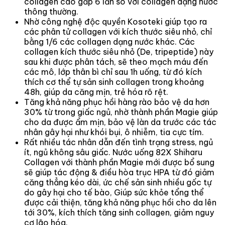
collagen cao gấp 6 lần so với collagen dạng nước
thông thường.
Nhờ công nghệ độc quyền Kosoteki giúp tạo ra
các phân tử collagen với kích thước siêu nhỏ, chỉ
bằng 1/6 các collagen dạng nước khác. Các
collagen kích thước siêu nhỏ (De, tripeptide) này
sau khi được phân tách, sẽ theo mạch máu đến
các mô, lớp thân bì chỉ sau 1h uống, từ đó kích
thích cơ thể tự sản sinh collagen trong khoảng
48h, giúp da căng mịn, trẻ hóa rõ rệt.
Tăng khả năng phục hồi hàng rào bảo vệ da hơn
30% từ trong giấc ngủ, nhờ thành phần Magie giúp
cho da được ẩm mịn, bảo vệ làn da trước các tác
nhân gây hại như khói bụi, ô nhiễm, tia cực tím.
Rất nhiều tác nhân dẫn đến tình trạng stress, ngủ
ít, ngủ không sâu giấc. Nước uống 82X Shiharu
Collagen với thành phần Magie mới được bổ sung
sẽ giúp tác động & điều hòa trục HPA từ đó giảm
căng thẳng kéo dài, ức chế sản sinh nhiều gốc tự
do gây hại cho tế bào, Giúp sức khỏe tổng thể
được cải thiện, tăng khả năng phục hồi cho da lên
tới 30%, kích thích tăng sinh collagen, giảm nguy
cơ lão hóa.