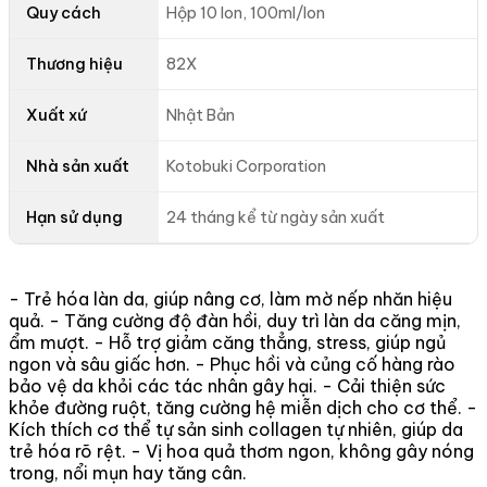
Quy cách
Hộp 10 lon, 100ml/lon
Thương hiệu
82X
Xuất xứ
Nhật Bản
Nhà sản xuất
Kotobuki Corporation
Hạn sử dụng
24 tháng kể từ ngày sản xuất
- Trẻ hóa làn da, giúp nâng cơ, làm mờ nếp nhăn hiệu
quả. - Tăng cường độ đàn hồi, duy trì làn da căng mịn,
ẩm mượt. - Hỗ trợ giảm căng thẳng, stress, giúp ngủ
ngon và sâu giấc hơn. - Phục hồi và củng cố hàng rào
bảo vệ da khỏi các tác nhân gây hại. - Cải thiện sức
khỏe đường ruột, tăng cường hệ miễn dịch cho cơ thể. -
Kích thích cơ thể tự sản sinh collagen tự nhiên, giúp da
trẻ hóa rõ rệt. - Vị hoa quả thơm ngon, không gây nóng
trong, nổi mụn hay tăng cân.