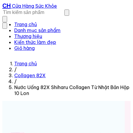
CH
Cửa Hàng Sức Khỏe
Trang chủ
Danh mục sản phẩm
Thương hiệu
Kiến thức làm đẹp
Giỏ hàng
Trang chủ
/
Collagen 82X
/
Nước Uống 82X Shiharu Collagen Từ Nhật Bản Hộp
10 Lon