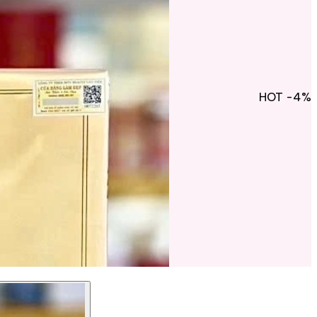
HOT
-4%