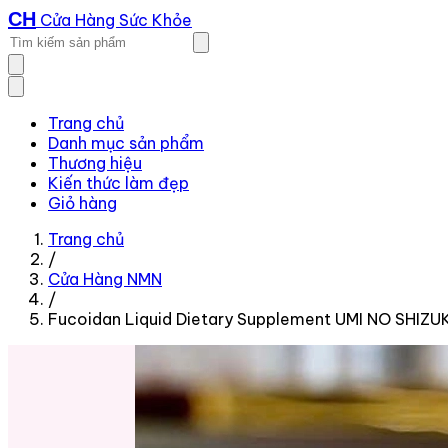
CH
Cửa Hàng Sức Khỏe
Trang chủ
Danh mục sản phẩm
Thương hiệu
Kiến thức làm đẹp
Giỏ hàng
Trang chủ
/
Cửa Hàng NMN
/
Fucoidan Liquid Dietary Supplement UMI NO SHIZU