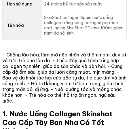
Hạn sử dụng
24 tháng kể từ ngày sản xuất
SkinShot collagen Spain,nước uống
collagen trắng sáng,collagen peptide
Từ khóa
anti-aging,SkinShot 30 chai 100ml,giảm
nám da nội sinh
- Chống lão hóa, làm mờ nếp nhăn và thâm nám, duy trì
vẻ tươi trẻ cho làn da. - Thúc đẩy quá trình tổng hợp
collagen tự nhiên, giúp da săn chắc và đàn hồi. - Cung
cấp độ ẩm sâu, giúp da luôn căng mướt, mịn màng. -
Bảo vệ da khỏi tác hại của gốc tự do, tia cực tím và ánh
sáng xanh. - Hỗ trợ kháng viêm từ bên trong, giảm tình
trạng mẩn đỏ, dị ứng. - Nuôi dưỡng tóc và móng chắc
khỏe hơn. - Trẻ hóa cơ thể, hỗ trợ ăn ngon, ngủ sâu
giấc.
1. Nước Uống Collagen Skinshot
Cao Cấp Tây Ban Nha Có Tốt