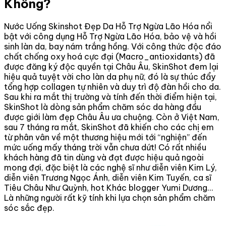
Không?
Nước Uống Skinshot Đẹp Da Hỗ Trợ Ngừa Lão Hóa nổi
bật với công dụng Hỗ Trợ Ngừa Lão Hóa, bảo vệ và hồi
sinh làn da, bay nám trắng hồng. Với công thức độc đáo
chất chống oxy hoá cực đại (Macro_antioxidants) đã
được đăng ký độc quyền tại Châu Âu, SkinShot đem lại
hiệu quả tuyệt vời cho làn da phụ nữ, đó là sự thúc đẩy
tổng hợp collagen tự nhiên và duy trì độ đàn hồi cho da.
Sau khi ra mắt thị trường và tính đến thời điểm hiện tại,
SkinShot là dòng sản phẩm chăm sóc da hàng đầu
được giới làm đẹp Châu Âu ưa chuộng. Còn ở Việt Nam,
sau 7 tháng ra mắt, SkinShot đã khiến cho các chị em
từ phân vân về một thương hiệu mới tới “nghiện” đến
mức uống mấy tháng trời vẫn chưa dứt! Có rất nhiều
khách hàng đã tin dùng và đạt được hiệu quả ngoài
mong đợi, đặc biệt là các nghệ sĩ như diễn viên Kim Lý,
diễn viên Trương Ngọc Ánh, diễn viên Kim Tuyến, ca sĩ
Tiêu Châu Như Quỳnh, hot Khác blogger Yumi Dương…
Là những người rất kỹ tính khi lựa chọn sản phẩm chăm
sóc sắc đẹp.