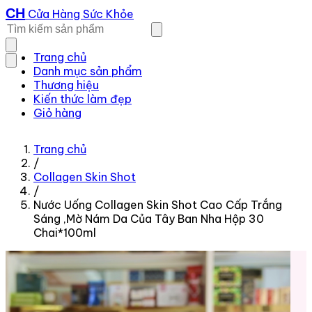
CH
Cửa Hàng Sức Khỏe
Trang chủ
Danh mục sản phẩm
Thương hiệu
Kiến thức làm đẹp
Giỏ hàng
Trang chủ
/
Collagen Skin Shot
/
Nước Uống Collagen Skin Shot Cao Cấp Trắng
Sáng ,Mờ Nám Da Của Tây Ban Nha Hộp 30
Chai*100ml