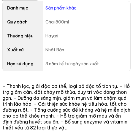
Danh mục
Sản phẩm khác
Quy cách
Chai 500ml
Thương hiệu
Hayari
Xuất xứ
Nhật Bản
Hạn sử dụng
3 năm kể từ ngày sản xuất
- Thanh lọc, giải độc cơ thể, loại bỏ độc tố tích tụ. - Hỗ
trợ giảm cân, đốt cháy mỡ thừa, duy trì vóc dáng thon
gọn. - Dưỡng da sáng mịn, giảm mụn và làm chậm quá
trình lão hóa. - Cải thiện sức khỏe hệ tiêu hóa, tốt cho
đường ruột. - Tăng cường sức đề kháng và hệ miễn dịch
cho cơ thể khỏe mạnh. - Hỗ trợ giảm mỡ máu và ổn
định đường huyết sau ăn. - Bổ sung enzyme và vitamin
thiết yếu từ 82 loại thực vật.