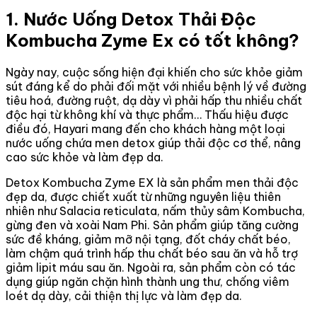
1. Nước Uống Detox Thải Độc
Kombucha Zyme Ex có tốt không?
Ngày nay, cuộc sống hiện đại khiến cho sức khỏe giảm
sút đáng kể do phải đối mặt với nhiều bệnh lý về đường
tiêu hoá, đường ruột, dạ dày vì phải hấp thu nhiều chất
độc hại từ không khí và thực phẩm… Thấu hiệu được
điều đó, Hayari mang đến cho khách hàng một loại
nước uống chứa men detox giúp thải độc cơ thể, nâng
cao sức khỏe và làm đẹp da.
Detox Kombucha Zyme EX là sản phẩm men thải độc
đẹp da, được chiết xuất từ những nguyên liệu thiên
nhiên như Salacia reticulata, nấm thủy sâm Kombucha,
gừng đen và xoài Nam Phi. Sản phẩm giúp tăng cường
sức đề kháng, giảm mỡ nội tạng, đốt cháy chất béo,
làm chậm quá trình hấp thu chất béo sau ăn và hỗ trợ
giảm lipit máu sau ăn. Ngoài ra, sản phẩm còn có tác
dụng giúp ngăn chặn hình thành ung thư, chống viêm
loét dạ dày, cải thiện thị lực và làm đẹp da.