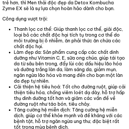
trẻ hơn, thì Men thải độc đẹp da Detox Kombucha
Zyme EX sẽ là sự lựa chọn hoàn hảo dành cho bạn.
Công dụng vượt trội:
Thanh lọc cơ thể: Giúp thanh lọc cơ thể, giải độc,
loại bỏ các chất độc hại tích tụ trong cơ thể do
môi trường bị ô nhiễm, ăn phải thức ăn chứa các
chất độc hại.
Làm đẹp da: Sản phẩm cung cấp các chất dinh
dưỡng như Vitamin C, E, sữa ong chúa, giúp tái tạo
da từ sâu bên trong, đẩy lùi các dấu hiệu lão hóa
và dưỡng trắng làn da, làm sáng da, giảm mụn,
ngăn ngừa lão hóa và mang đến cho bạn một làn
da đẹp tự nhiên.
Cải thiện hệ tiêu hoá: Tốt cho đường ruột, giúp cải
thiện tiêu hóa, chống viêm loét dạ dày, hỗ trợ hấp
thụ dinh dưỡng tốt hơn và giảm các vấn đề về
đường ruột như táo bón, tiêu chảy.
Tăng cường hệ miễn dịch: Tăng cường hệ miễn
dịch, giúp cơ thể khỏe mạnh và đề kháng với các
bệnh tật, hỗ trợ ngăn ngừa ung thư, đặc biệt rất
tốt trong mùa bệnh dịch.