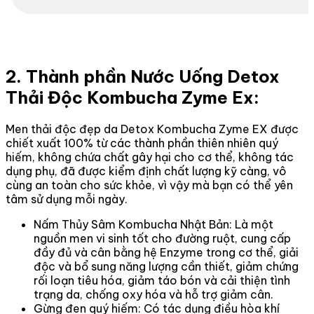
2. Thành phần Nước Uống Detox
Thải Độc Kombucha Zyme Ex:
Men thải độc đẹp da Detox Kombucha Zyme EX được
chiết xuất 100% từ các thành phần thiên nhiên quý
hiếm, không chứa chất gây hại cho cơ thể, không tác
dụng phụ, đã được kiểm định chất lượng kỹ càng, vô
cùng an toàn cho sức khỏe, vì vậy mà bạn có thể yên
tâm sử dụng mỗi ngày.
Nấm Thủy Sâm Kombucha Nhật Bản: Là một
nguồn men vi sinh tốt cho đường ruột, cung cấp
đầy đủ và cân bằng hệ Enzyme trong cơ thể, giải
độc và bổ sung năng lượng cần thiết, giảm chứng
rối loạn tiêu hóa, giảm táo bón và cải thiện tình
trạng da, chống oxy hóa và hỗ trợ giảm cân.
Gừng đen quý hiếm: Có tác dụng điều hòa khí