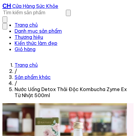
CH
Cửa Hàng Sức Khỏe
Trang chủ
Danh mục sản phẩm
Thương hiệu
Kiến thức làm đẹp
Giỏ hàng
Trang chủ
/
Sản phẩm khác
/
Nước Uống Detox Thải Độc Kombucha Zyme Ex
Từ Nhật 500ml