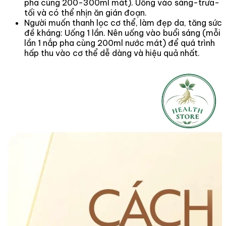
pha cùng 200-300ml mát). Uống vào sáng-trưa-
tối và có thể nhịn ăn gián đoạn.
Người muốn thanh lọc cơ thể, làm đẹp da, tăng sức
đề kháng: Uống 1 lần. Nên uống vào buổi sáng (mỗi
lần 1 nắp pha cùng 200ml nước mát) để quá trình
hấp thu vào cơ thể dễ dàng và hiệu quả nhất.