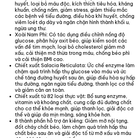
huyết, loại bỏ máu độc, kích thích tiêu hóa, kháng
khuẩn, chống nấm, giảm stress, giảm thiểu mắc
các bệnh về tiểu đường, điều hòa khí huyết, chống
viêm loét dạ dày và ngăn chặn hình thành khối u,
ngừa ung thư.
Xoài Nam Phi: Có tác dụng điều chỉnh nồng độ
glucose, phân hủy axit béo, giúp kiểm soát các
vấn đề tim mạch, loại bỏ cholesterol giảm mỡ
xấu, cải thiện mỡ thừa trong máu, chống béo phì
và cải thiện BMI cao.
Chiết xuất Salacia Reticulata: Ức chế enzyme làm
chậm quá trình hấp thụ glucose vào máu và ức
chế tăng đường huyết sau ăn, giúp điều hòa sự hấp
thu đường, ngăn ngừa tiểu đường, thanh lọc cơ thể
và giảm cân an toàn.
Chiết xuất từ 82 loại thực vật: Bổ sung enzyme,
vitamin và khoáng chất, cung cấp đủ dưỡng chất
cho cơ thể khỏe mạnh, giúp thanh lọc, giải độc cơ
thể và giúp da mịn màng, sáng khỏe hơn.
8 thành phần hỗ trợ ăn kiêng: Giảm mỡ nội tạng,
đốt cháy chất béo, làm chậm quá trình hấp thu
chất béo sau ăn và giải độc tố từ mỡ xấu và máu