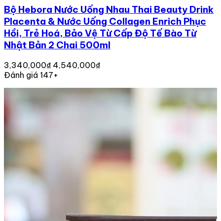
Bộ Hebora Nước Uống Nhau Thai Beauty Drink
Placenta & Nước Uống Collagen Enrich Phục
Hồi, Trẻ Hoá, Bảo Vệ Từ Cấp Độ Tế Bào Từ
Nhật Bản 2 Chai 500ml
3,340,000₫
4,540,000₫
Đánh giá 147+