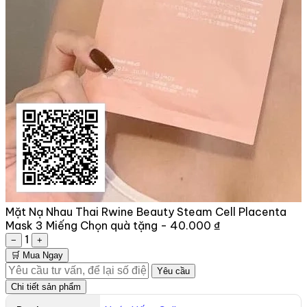
Mặt Nạ Nhau Thai Rwine Beauty Steam Cell Placenta
Mask 3 Miếng
Chọn quà tặng -
40.000 ₫
1
−
+
🛒 Mua Ngay
Yêu cầu
Chi tiết sản phẩm