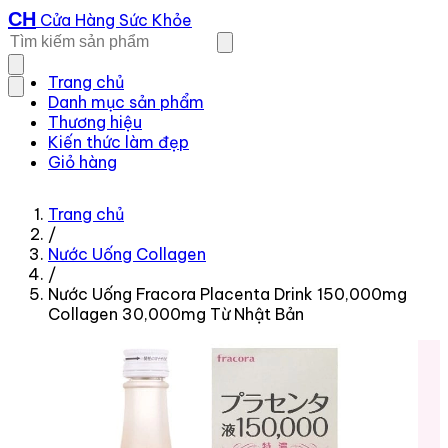
CH
Cửa Hàng Sức Khỏe
Trang chủ
Danh mục sản phẩm
Thương hiệu
Kiến thức làm đẹp
Giỏ hàng
Trang chủ
/
Nước Uống Collagen
/
Nước Uống Fracora Placenta Drink 150,000mg
Collagen 30,000mg Từ Nhật Bản