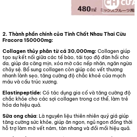
2. Thành phần chính của Tinh Chất Nhau Thai Cừu
Fracora 150000mg:
Collagen thủy phân từ cá 30,000mg:
Collagen giúp
tạo sự kết nối giữa các tế bào, tái tạo độ đàn hồi cho
da, giúp da căng mịn, xóa mờ các nếp nhăn, ngăn ngừa
chảy sệ. Bổ sung collagen còn giúp các vết thương
nhanh lành sẹo, tăng cường độ chắc khoẻ của mạch
máu và cấu trúc xương.
Elastinpeptide:
Có tác dụng gia cố và tăng cường độ
chắc khỏe cho các sợi collagen trong cơ thể, làm trẻ
hóa da hiệu quả.
Sữa ong chúa
: Là nguyên liệu thiên nhiên quý giá giúp
tăng cường sức khỏe, giúp ăn ngon, ngủ ngon đồng thời
hỗ trợ làm mờ vết nám, tàn nhang và đồi mồi hiệu quả.