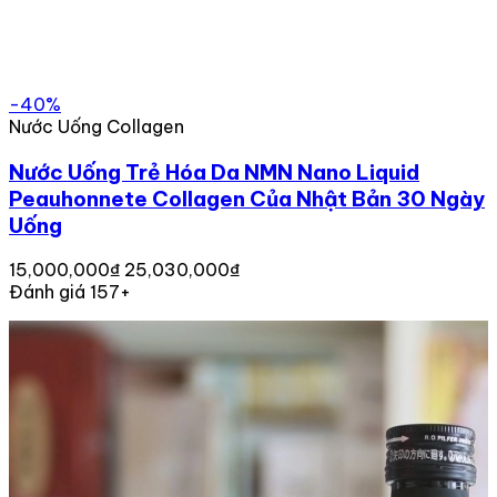
-40%
Nước Uống Collagen
Nước Uống Trẻ Hóa Da NMN Nano Liquid
Peauhonnete Collagen Của Nhật Bản 30 Ngày
Uống
15,000,000₫
25,030,000₫
Đánh giá 157+