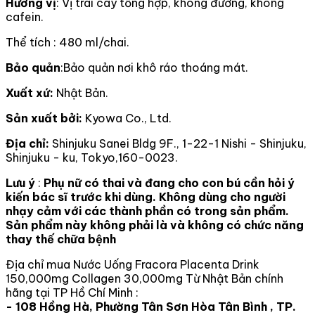
Hương vị
: Vị trái cây tổng hợp, không đường, không
cafein.
Thể tích : 480 ml/chai.
Bảo quản
:Bảo quản nơi khô ráo thoáng mát.
Xuất xứ:
Nhật Bản.
Sản xuất bởi:
Kyowa Co., Ltd.
Địa chỉ:
Shinjuku Sanei Bldg 9F., 1-22-1 Nishi - Shinjuku,
Shinjuku - ku, Tokyo,160-0023.
Lưu ý
:
Phụ nữ có thai và đang cho con bú cần hỏi ý
kiến bác sĩ trước khi dùng. Không dùng cho người
nhạy cảm với các thành phần có trong sản phẩm.
Sản phẩm này không phải là và không có chức năng
thay thế chữa bệnh
Địa chỉ mua Nước Uống Fracora Placenta Drink
150,000mg Collagen 30,000mg Từ Nhật Bản chính
hãng tại TP Hồ Chí Minh :
- 108 Hồng Hà, Phường Tân Sơn Hòa Tân Bình , TP.