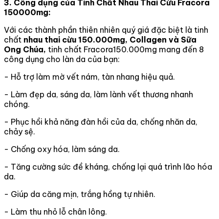
3. Công dụng của Tinh Chất Nhau Thai Cừu Fracora
150000mg:
Với các thành phần thiên nhiên quý giá đặc biệt là tinh
chất
nhau thai cừu 150.000mg, Collagen và Sữa
Ong Chúa,
tinh chất Fracora150.000mg mang đến 8
công dụng cho làn da của bạn:
- Hỗ trợ làm mờ vết nám, tàn nhang hiệu quả.
- Làm đẹp da, sáng da, làm lành vết thương nhanh
chóng.
- Phục hồi khả năng đàn hồi của da, chống nhăn da,
chảy sệ.
- Chống oxy hóa, làm sáng da.
- Tăng cường sức đề kháng, chống lại quá trình lão hóa
da.
- Giúp da căng mịn, trắng hồng tự nhiên.
- Làm thu nhỏ lỗ chân lông.