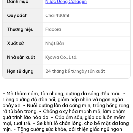
Danh mục
Nước Uống Collagen
Quy cách
Chai 480ml
Thương hiệu
Fracora
Xuất xứ
Nhật Bản
Nhà sản xuất
Kyowa Co., Ltd.
Hạn sử dụng
24 tháng kể từ ngày sản xuất
- Mờ thâm nám, tàn nhang, dưỡng da sáng đều màu. -
Tăng cường độ đàn hồi, giảm nếp nhăn và ngăn ngừa
chảy xệ. - Nuôi dưỡng làn da căng mịn, trắng hồng rạng
rỡ từ bên trong. - Chống oxy hóa mạnh mẽ, làm chậm
quá trình lão hóa da. - Cấp ẩm sâu, giúp da luôn mềm
mại, tươi trẻ. - Se khít lỗ chân lông, cho bề mặt da láng
mịn. - Tăng cường sức khỏe, cải thiện giấc ngủ ngon