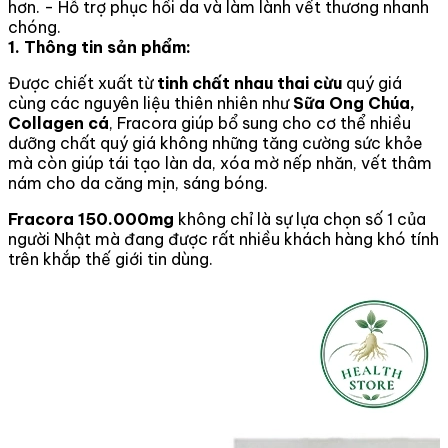
hơn. - Hỗ trợ phục hồi da và làm lành vết thương nhanh
chóng.
1. Thông tin sản phẩm:
Được chiết xuất từ
tinh chất nhau thai cừu
quý giá
cùng các nguyên liệu thiên nhiên như
Sữa Ong Chúa,
Collagen cá
, Fracora giúp bổ sung cho cơ thể nhiều
dưỡng chất quý giá không những tăng cường sức khỏe
mà còn giúp tái tạo làn da, xóa mờ nếp nhăn, vết thâm
nám cho da căng mịn, sáng bóng.
Fracora 150.000mg
không chỉ là sự lựa chọn số 1 của
người Nhật mà đang được rất nhiều khách hàng khó tính
trên khắp thế giới tin dùng.