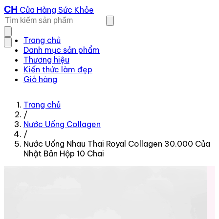
CH
Cửa Hàng Sức Khỏe
Trang chủ
Danh mục sản phẩm
Thương hiệu
Kiến thức làm đẹp
Giỏ hàng
Trang chủ
/
Nước Uống Collagen
/
Nước Uống Nhau Thai Royal Collagen 30.000 Của
Nhật Bản Hộp 10 Chai