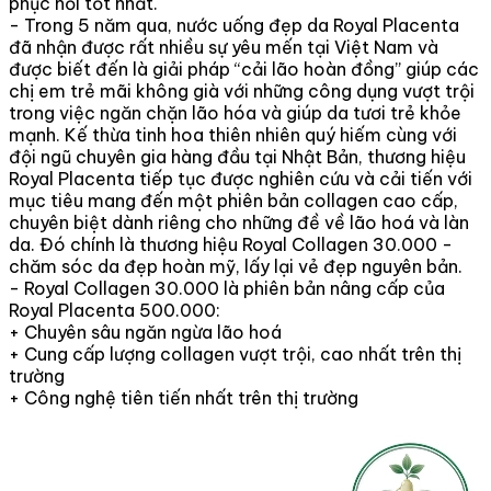
phục hồi tốt nhất.
- Trong 5 năm qua, nước uống đẹp da Royal Placenta
đã nhận được rất nhiều sự yêu mến tại Việt Nam và
được biết đến là giải pháp “cải lão hoàn đồng” giúp các
chị em trẻ mãi không già với những công dụng vượt trội
trong việc ngăn chặn lão hóa và giúp da tươi trẻ khỏe
mạnh. Kế thừa tinh hoa thiên nhiên quý hiếm cùng với
đội ngũ chuyên gia hàng đầu tại Nhật Bản, thương hiệu
Royal Placenta tiếp tục được nghiên cứu và cải tiến với
mục tiêu mang đến một phiên bản collagen cao cấp,
chuyên biệt dành riêng cho những đề về lão hoá và làn
da. Đó chính là thương hiệu Royal Collagen 30.000 -
chăm sóc da đẹp hoàn mỹ, lấy lại vẻ đẹp nguyên bản.
- Royal Collagen 30.000 là phiên bản nâng cấp của
Royal Placenta 500.000:
+ Chuyên sâu ngăn ngừa lão hoá
+ Cung cấp lượng collagen vượt trội, cao nhất trên thị
trường
+ Công nghệ tiên tiến nhất trên thị trường