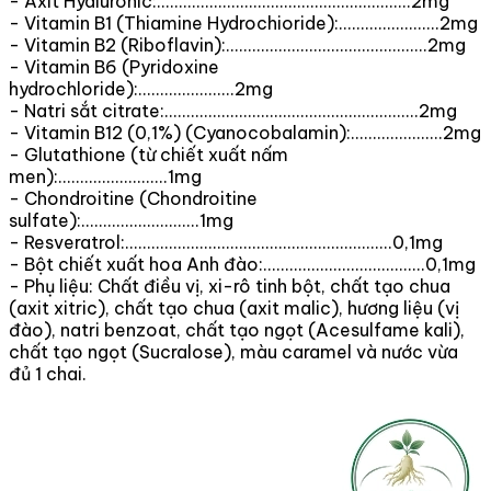
- Axit Hyaluronic:..........................................................2mg
- Vitamin B1 (Thiamine Hydrochioride):.......................2mg
- Vitamin B2 (Riboflavin):..............................................2mg
- Vitamin B6 (Pyridoxine
hydrochloride):......................2mg
- Natri sắt citrate:..........................................................2mg
- Vitamin B12 (0,1%) (Cyanocobalamin):.....................2mg
- Glutathione (từ chiết xuất nấm
men):.........................1mg
- Chondroitine (Chondroitine
sulfate):...........................1mg
- Resveratrol:.............................................................0,1mg
- Bột chiết xuất hoa Anh đào:.....................................0,1mg
- Phụ liệu: Chất điều vị, xi-rô tinh bột, chất tạo chua
(axit xitric), chất tạo chua (axit malic), hương liệu (vị
đào), natri benzoat, chất tạo ngọt (Acesulfame kali),
chất tạo ngọt (Sucralose), màu caramel và nước vừa
đủ 1 chai.