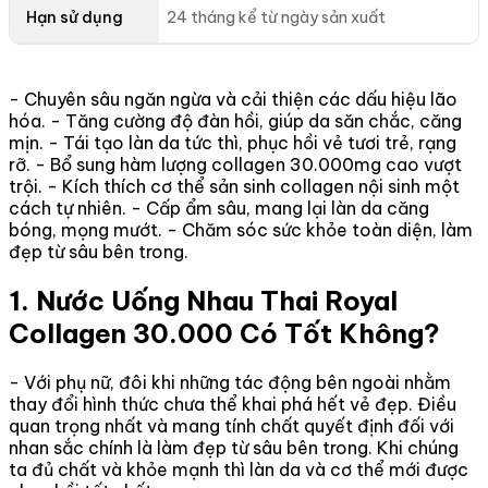
Hạn sử dụng
24 tháng kể từ ngày sản xuất
- Chuyên sâu ngăn ngừa và cải thiện các dấu hiệu lão
hóa. - Tăng cường độ đàn hồi, giúp da săn chắc, căng
mịn. - Tái tạo làn da tức thì, phục hồi vẻ tươi trẻ, rạng
rỡ. - Bổ sung hàm lượng collagen 30.000mg cao vượt
trội. - Kích thích cơ thể sản sinh collagen nội sinh một
cách tự nhiên. - Cấp ẩm sâu, mang lại làn da căng
bóng, mọng mướt. - Chăm sóc sức khỏe toàn diện, làm
đẹp từ sâu bên trong.
1. Nước Uống Nhau Thai Royal
Collagen 30.000 Có Tốt Không?
- Với phụ nữ, đôi khi những tác động bên ngoài nhằm
thay đổi hình thức chưa thể khai phá hết vẻ đẹp. Điều
quan trọng nhất và mang tính chất quyết định đối với
nhan sắc chính là làm đẹp từ sâu bên trong. Khi chúng
ta đủ chất và khỏe mạnh thì làn da và cơ thể mới được