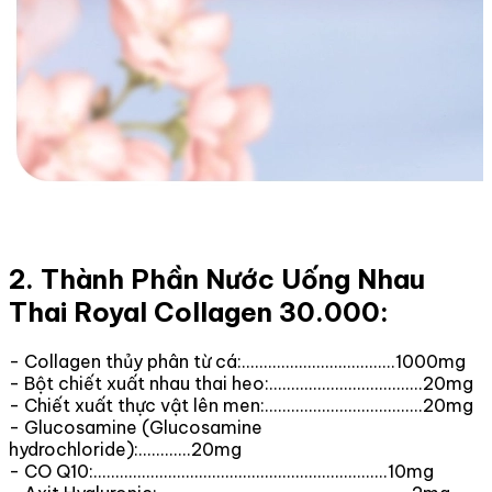
2. Thành Phần Nước Uống Nhau
Thai Royal Collagen 30.000:
- Collagen thủy phân từ cá:...................................1000mg
- Bột chiết xuất nhau thai heo:...................................20mg
- Chiết xuất thực vật lên men:....................................20mg
- Glucosamine (Glucosamine
hydrochloride):............20mg
- CO Q10:...................................................................10mg