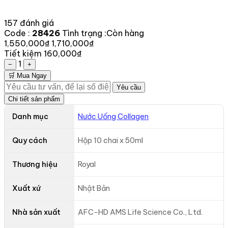
157 đánh giá
Code :
28426
Tình trạng :
Còn hàng
1,550,000₫
1,710,000₫
Tiết kiệm 160,000₫
1
−
+
🛒 Mua Ngay
Yêu cầu
Chi tiết sản phẩm
Danh mục
Nước Uống Collagen
Quy cách
Hộp 10 chai x 50ml
Thương hiệu
Royal
Xuất xứ
Nhật Bản
Nhà sản xuất
AFC-HD AMS Life Science Co., Ltd.