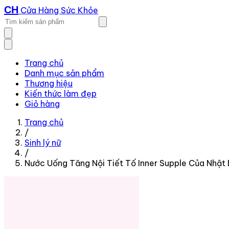
CH
Cửa Hàng Sức Khỏe
Trang chủ
Danh mục sản phẩm
Thương hiệu
Kiến thức làm đẹp
Giỏ hàng
Trang chủ
/
Sinh lý nữ
/
Nước Uống Tăng Nội Tiết Tố Inner Supple Của Nhật