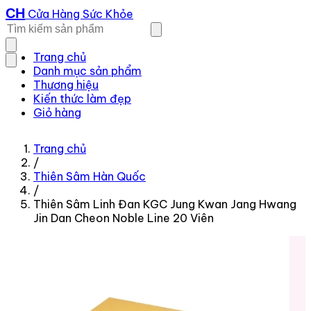
CH
Cửa Hàng Sức Khỏe
Trang chủ
Danh mục sản phẩm
Thương hiệu
Kiến thức làm đẹp
Giỏ hàng
Trang chủ
/
Thiên Sâm Hàn Quốc
/
Thiên Sâm Linh Đan KGC Jung Kwan Jang Hwang
Jin Dan Cheon Noble Line 20 Viên