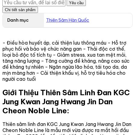
Yêu cầu
Chi tiết sản phẩm
Danh mục
Thiên Sâm Hàn Quốc
- Điều hòa huyết áp, cải thiện lưu thông máu - Hỗ trợ
phục hồi và bảo vệ chức năng gan - Thải độc cơ thể,
loại bỏ độc tố tích tụ - Giảm stress, xua tan mệt mỏi,
tăng năng lượng - Tăng cường đề kháng, nâng cao sức
đề kháng tự nhiên - Ngăn ngừa lão hóa, tái tạo da, da
mịn màng hơn - Cải thiện khẩu vị, hỗ trợ tiêu hóa cho
người cao tuổi
Giới Thiệu Thiên Sâm Linh Đan KGC
Jung Kwan Jang Hwang Jin Dan
Cheon Noble Line:
Thiên sâm linh đan KGC Jung Kwan Jang Hwang Jin Dan
Cheon Noble Line là mẫu mới vừa được ra mắt hồi đầu