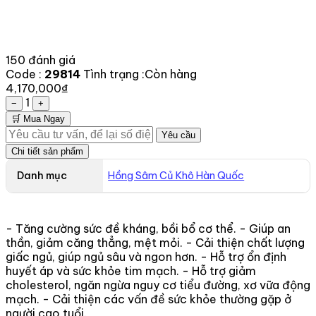
150 đánh giá
Code :
29814
Tình trạng :
Còn hàng
4,170,000₫
1
−
+
🛒 Mua Ngay
Yêu cầu
Chi tiết sản phẩm
Danh mục
Hồng Sâm Củ Khô Hàn Quốc
- Tăng cường sức đề kháng, bồi bổ cơ thể. - Giúp an
thần, giảm căng thẳng, mệt mỏi. - Cải thiện chất lượng
giấc ngủ, giúp ngủ sâu và ngon hơn. - Hỗ trợ ổn định
huyết áp và sức khỏe tim mạch. - Hỗ trợ giảm
cholesterol, ngăn ngừa nguy cơ tiểu đường, xơ vữa động
mạch. - Cải thiện các vấn đề sức khỏe thường gặp ở
người cao tuổi.