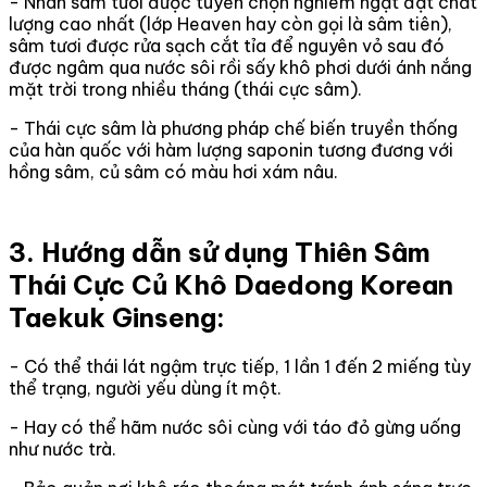
- Nhân sâm tươi được tuyển chọn nghiêm ngặt đạt chất
lượng cao nhất (lớp Heaven hay còn gọi là sâm tiên),
sâm tươi được rửa sạch cắt tỉa để nguyên vỏ sau đó
được ngâm qua nước sôi rồi sấy khô phơi dưới ánh nắng
mặt trời trong nhiều tháng (thái cực sâm).
- Thái cực sâm là phương pháp chế biến truyền thống
của hàn quốc với hàm lượng saponin tương đương với
hồng sâm, củ sâm có màu hơi xám nâu.
3. Hướng dẫn sử dụng Thiên Sâm
Thái Cực Củ Khô Daedong Korean
Taekuk Ginseng:
- Có thể thái lát ngậm trực tiếp, 1 lần 1 đến 2 miếng tùy
thể trạng, người yếu dùng ít một.
- Hay có thể hãm nước sôi cùng với táo đỏ gừng uống
như nước trà.