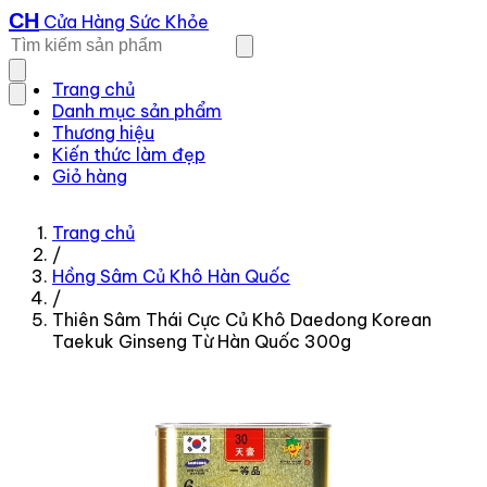
CH
Cửa Hàng Sức Khỏe
Trang chủ
Danh mục sản phẩm
Thương hiệu
Kiến thức làm đẹp
Giỏ hàng
Trang chủ
/
Hồng Sâm Củ Khô Hàn Quốc
/
Thiên Sâm Thái Cực Củ Khô Daedong Korean
Taekuk Ginseng Từ Hàn Quốc 300g