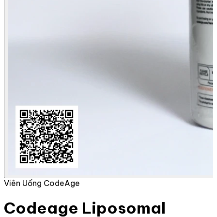
Viên Uống CodeAge
Codeage Liposomal