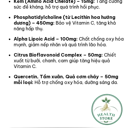
Kẽm (Amino Acid Chelate) – 15mg:
Tăng cường
sức đề kháng, hỗ trợ quá trình hồi phục.
Phosphatidylcholine (từ Lecithin hoa hướng
dương) – 450mg:
Bảo vệ Vitamin C, tăng khả
năng hấp thụ.
Alpha Lipoic Acid – 100mg:
Chất chống oxy hóa
mạnh, giảm nếp nhăn và quá trình lão hóa.
Citrus Bioflavonoid Complex – 50mg:
Chiết
xuất từ bưởi, chanh, cam giúp tăng hiệu quả
Vitamin C.
Quercetin, Tầm xuân, Quả cơm cháy – 50mg
mỗi loại:
Hỗ trợ chống oxy hóa, dưỡng sáng da.