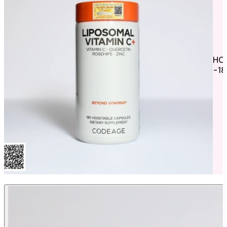
HO
-1