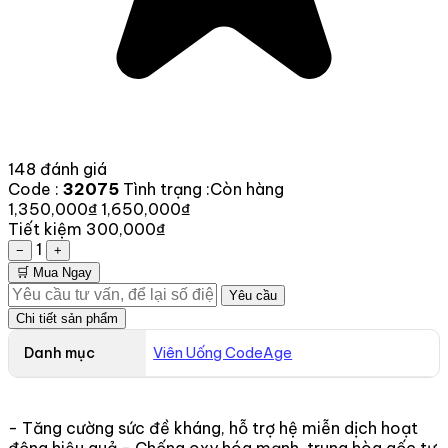
148 đánh giá
Code :
32075
Tình trạng :
Còn hàng
1,350,000₫
1,650,000₫
Tiết kiệm 300,000₫
1
−
+
🛒 Mua Ngay
Yêu cầu
Chi tiết sản phẩm
Danh mục
Viên Uống CodeAge
- Tăng cường sức đề kháng, hỗ trợ hệ miễn dịch hoạt
động hiệu quả - Chống oxy hóa mạnh, trung hòa gốc tự