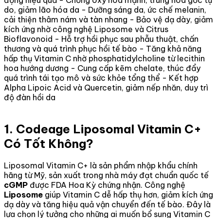
do, giảm lão hóa da - Dưỡng sáng da, ức chế melanin,
cải thiện thâm nám và tàn nhang - Bảo vệ dạ dày, giảm
kích ứng nhờ công nghệ Liposome và Citrus
Bioflavonoid - Hỗ trợ hồi phục sau phẫu thuật, chấn
thương và quá trình phục hồi tế bào - Tăng khả năng
hấp thụ Vitamin C nhờ phosphatidylcholine từ lecithin
hoa hướng dương - Cung cấp kẽm chelate, thúc đẩy
quá trình tái tạo mô và sức khỏe tổng thể - Kết hợp
Alpha Lipoic Acid và Quercetin, giảm nếp nhăn, duy trì
độ đàn hồi da
1. Codeage Liposomal Vitamin C+
Có Tốt Không?
Liposomal Vitamin C+ là sản phẩm nhập khẩu chính
hãng từ Mỹ, sản xuất trong nhà máy đạt chuẩn quốc tế
cGMP
được FDA Hoa Kỳ chứng nhận. Công nghệ
Liposome
giúp Vitamin C dễ hấp thụ hơn, giảm kích ứng
dạ dày và tăng hiệu quả vận chuyển đến tế bào. Đây là
lựa chọn lý tưởng cho những ai muốn bổ sung Vitamin C