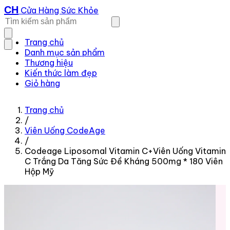
CH
Cửa Hàng Sức Khỏe
Trang chủ
Danh mục sản phẩm
Thương hiệu
Kiến thức làm đẹp
Giỏ hàng
Trang chủ
/
Viên Uống CodeAge
/
Codeage Liposomal Vitamin C+Viên Uống Vitamin
C Trắng Da Tăng Sức Đề Kháng 500mg * 180 Viên
Hộp Mỹ