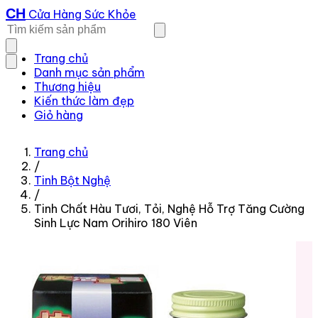
CH
Cửa Hàng Sức Khỏe
Trang chủ
Danh mục sản phẩm
Thương hiệu
Kiến thức làm đẹp
Giỏ hàng
Trang chủ
/
Tinh Bột Nghệ
/
Tinh Chất Hàu Tươi, Tỏi, Nghệ Hỗ Trợ Tăng Cường
Sinh Lực Nam Orihiro 180 Viên