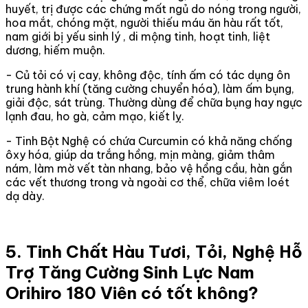
huyết, trị được các chứng mất ngủ do nóng trong người,
hoa mắt, chóng mặt, người thiếu máu ăn hàu rất tốt,
nam giới bị yếu sinh lý , di mộng tinh, hoạt tinh, liệt
dương, hiếm muộn.
- Củ tỏi có vị cay, không độc, tính ấm có tác dụng ôn
trung hành khí (tăng cường chuyển hóa), làm ấm bụng,
giải độc, sát trùng. Thường dùng để chữa bụng hay ngực
lạnh đau, ho gà, cảm mạo, kiết lỵ.
- Tinh Bột Nghệ có chứa Curcumin có khả năng chống
ôxy hóa, giúp da trắng hồng, mịn màng, giảm thâm
nám, làm mờ vết tàn nhang, bảo vệ hồng cầu, hàn gắn
các vết thương trong và ngoài cơ thể, chữa viêm loét
dạ dày.
5. Tinh Chất Hàu Tươi, Tỏi, Nghệ Hỗ
Trợ Tăng Cường Sinh Lực Nam
Orihiro 180 Viên có tốt không?