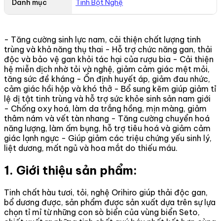
Danh mục
Tinh Bột Nghệ
- Tăng cường sinh lực nam, cải thiện chất lượng tinh
trùng và khả năng thụ thai - Hỗ trợ chức năng gan, thải
độc và bảo vệ gan khỏi tác hại của rượu bia - Cải thiện
hệ miễn dịch nhờ tỏi và nghệ, giảm cảm giác mệt mỏi,
tăng sức đề kháng - Ổn định huyết áp, giảm đau nhức,
cảm giác hồi hộp và khó thở - Bổ sung kẽm giúp giảm tỉ
lệ dị tật tinh trùng và hỗ trợ sức khỏe sinh sản nam giới
- Chống oxy hoá, làm da trắng hồng, mịn màng, giảm
thâm nám và vết tàn nhang - Tăng cường chuyển hoá
năng lượng, làm ấm bụng, hỗ trợ tiêu hoá và giảm cảm
giác lạnh ngực - Giúp giảm các triệu chứng yếu sinh lý,
liệt dương, mất ngủ và hoa mắt do thiếu máu.
1. Giới thiệu sản phẩm:
Tinh chất hàu tươi, tỏi, nghệ Orihiro giúp thải độc gan,
bổ dương được, sản phẩm được sản xuất dựa trên sự lựa
chọn tỉ mỉ từ những con sò biển của vùng biển Seto,