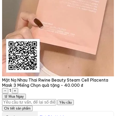
Mặt Nạ Nhau Thai Rwine Beauty Steam Cell Placenta
Mask 3 Miếng
Chọn quà tặng -
40.000 ₫
1
−
+
🛒 Mua Ngay
Yêu cầu
Chi tiết sản phẩm