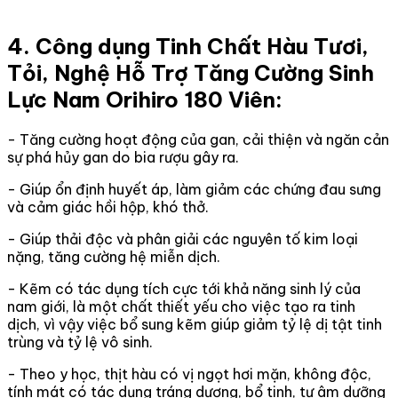
4. Công dụng Tinh Chất Hàu Tươi,
Tỏi, Nghệ Hỗ Trợ Tăng Cường Sinh
Lực Nam Orihiro 180 Viên:
- Tăng cường hoạt động của gan, cải thiện và ngăn cản
sự phá hủy gan do bia rượu gây ra.
- Giúp ổn định huyết áp, làm giảm các chứng đau sưng
và cảm giác hồi hộp, khó thở.
- Giúp thải độc và phân giải các nguyên tố kim loại
nặng, tăng cường hệ miễn dịch.
- Kẽm có tác dụng tích cực tới khả năng sinh lý của
nam giới, là một chất thiết yếu cho việc tạo ra tinh
dịch, vì vậy việc bổ sung kẽm giúp giảm tỷ lệ dị tật tinh
trùng và tỷ lệ vô sinh.
- Theo y học, thịt hàu có vị ngọt hơi mặn, không độc,
tính mát có tác dụng tráng dương, bổ tinh, tư âm dưỡng