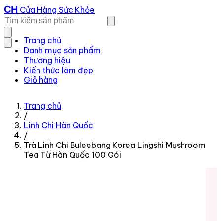
CH
Cửa Hàng Sức Khỏe
Trang chủ
Danh mục sản phẩm
Thương hiệu
Kiến thức làm đẹp
Giỏ hàng
Trang chủ
/
Linh Chi Hàn Quốc
/
Trà Linh Chi Buleebang Korea Lingshi Mushroom
Tea Từ Hàn Quốc 100 Gói