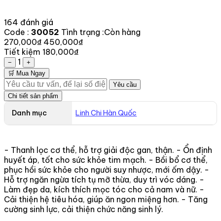
164 đánh giá
Code :
30052
Tình trạng :
Còn hàng
270,000₫
450,000₫
Tiết kiệm 180,000₫
1
−
+
🛒 Mua Ngay
Yêu cầu
Chi tiết sản phẩm
Danh mục
Linh Chi Hàn Quốc
- Thanh lọc cơ thể, hỗ trợ giải độc gan, thận. - Ổn định
huyết áp, tốt cho sức khỏe tim mạch. - Bồi bổ cơ thể,
phục hồi sức khỏe cho người suy nhược, mới ốm dậy. -
Hỗ trợ ngăn ngừa tích tụ mỡ thừa, duy trì vóc dáng. -
Làm đẹp da, kích thích mọc tóc cho cả nam và nữ. -
Cải thiện hệ tiêu hóa, giúp ăn ngon miệng hơn. - Tăng
cường sinh lực, cải thiện chức năng sinh lý.