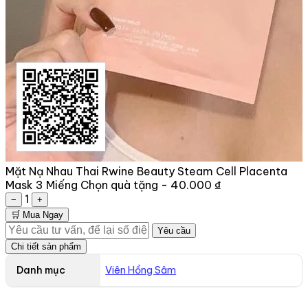
Mặt Nạ Nhau Thai Rwine Beauty Steam Cell Placenta
Mask 3 Miếng
Chọn quà tặng -
40.000 ₫
1
−
+
🛒 Mua Ngay
Yêu cầu
Chi tiết sản phẩm
Danh mục
Viên Hồng Sâm