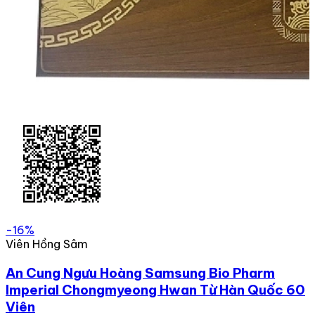
-16%
Viên Hồng Sâm
An Cung Ngưu Hoàng Samsung Bio Pharm
Imperial Chongmyeong Hwan Từ Hàn Quốc 60
Viên