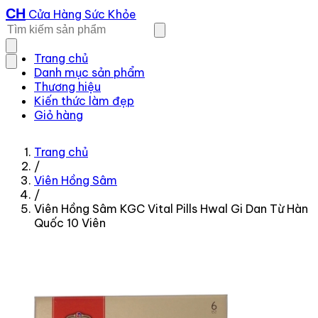
CH
Cửa Hàng Sức Khỏe
Trang chủ
Danh mục sản phẩm
Thương hiệu
Kiến thức làm đẹp
Giỏ hàng
Trang chủ
/
Viên Hồng Sâm
/
Viên Hồng Sâm KGC Vital Pills Hwal Gi Dan Từ Hàn
Quốc 10 Viên