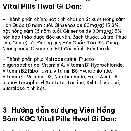
Vital Pills Hwal Gi Dan:
- Thành phần chính: Bột tinh chất chiết xuất Hồng sâm
Hàn Quốc (6 năm tuổi, Ginsenoside 80mg/g) 15,3%,
bột hồng sâm (6 năm tuổi, Ginsenoside 30mg/g) 5%
hỗn hợp thảo dược độc quyền, Bạch thược, Lá tre, Phục
linh, Câu kỷ tử , Đương quy Hàn Quốc, Táo đỏ, Gừng,
Nhung hươu, Glycerine, Bột đậu nành, Sơn thù du
- Thành phần phụ: Maltodextrine, Fructo
oligosaccharide, Vitamin A, Vitamin B1 Hydrochloride,
Vitamin B2 Riboflavin, Vitamin B6 Hydrochloride,
Vitamin C, Vitamin D3, Nicotinamide, Folic Acid, Dl –
alpha-Tocopheryl Acetate, Taurine, Xylitol, Vỏ quế,
Sucralose, tinh bột.
3. Hướng dẫn sử dụng Viên Hồng
Sâm KGC Vital Pills Hwal Gi Dan: