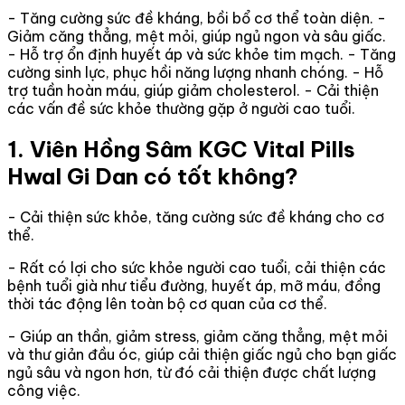
- Tăng cường sức đề kháng, bồi bổ cơ thể toàn diện. -
Giảm căng thẳng, mệt mỏi, giúp ngủ ngon và sâu giấc.
- Hỗ trợ ổn định huyết áp và sức khỏe tim mạch. - Tăng
cường sinh lực, phục hồi năng lượng nhanh chóng. - Hỗ
trợ tuần hoàn máu, giúp giảm cholesterol. - Cải thiện
các vấn đề sức khỏe thường gặp ở người cao tuổi.
1. Viên Hồng Sâm KGC Vital Pills
Hwal Gi Dan có tốt không?
- Cải thiện sức khỏe, tăng cường sức đề kháng cho cơ
thể.
- Rất có lợi cho sức khỏe người cao tuổi, cải thiện các
bệnh tuổi già như tiểu đường, huyết áp, mỡ máu, đồng
thời tác động lên toàn bộ cơ quan của cơ thể.
- Giúp an thần, giảm stress, giảm căng thẳng, mệt mỏi
và thư giản đầu óc, giúp cải thiện giấc ngủ cho bạn giấc
ngủ sâu và ngon hơn, từ đó cải thiện được chất lượng
công việc.