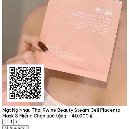
Mặt Nạ Nhau Thai Rwine Beauty Steam Cell Placenta
Mask 3 Miếng
Chọn quà tặng -
40.000 ₫
1
−
+
🛒 Mua Ngay