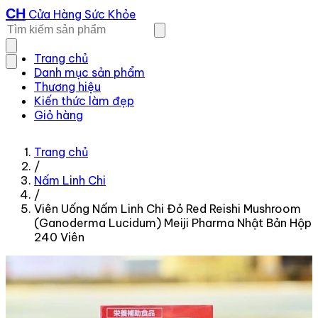
CH
Cửa Hàng Sức Khỏe
Trang chủ
Danh mục sản phẩm
Thương hiệu
Kiến thức làm đẹp
Giỏ hàng
Trang chủ
/
Nấm Linh Chi
/
Viên Uống Nấm Linh Chi Đỏ Red Reishi Mushroom
(Ganoderma Lucidum) Meiji Pharma Nhật Bản Hộp
240 Viên