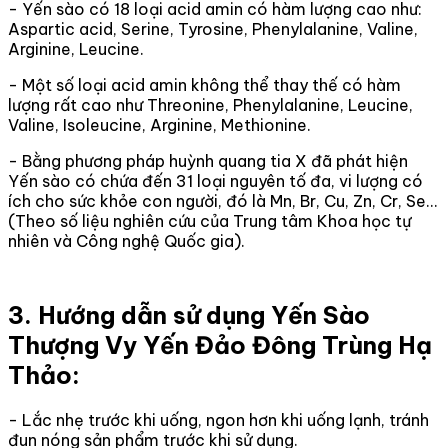
- Yến sào có 18 loại acid amin có hàm lượng cao như:
Aspartic acid, Serine, Tyrosine, Phenylalanine, Valine,
Arginine, Leucine.
- Một số loại acid amin không thể thay thế có hàm
lượng rất cao như Threonine, Phenylalanine, Leucine,
Valine, Isoleucine, Arginine, Methionine.
- Bằng phương pháp huỳnh quang tia X đã phát hiện
Yến sào có chứa đến 31 loại nguyên tố đa, vi lượng có
ích cho sức khỏe con người, đó là Mn, Br, Cu, Zn, Cr, Se…
(Theo số liệu nghiên cứu của Trung tâm Khoa học tự
nhiên và Công nghệ Quốc gia).
3. Hướng dẫn sử dụng Yến Sào
Thượng Vy Yến Đảo Đông Trùng Hạ
Thảo:
- Lắc nhẹ trước khi uống, ngon hơn khi uống lạnh, tránh
đun nóng sản phẩm trước khi sử dụng.