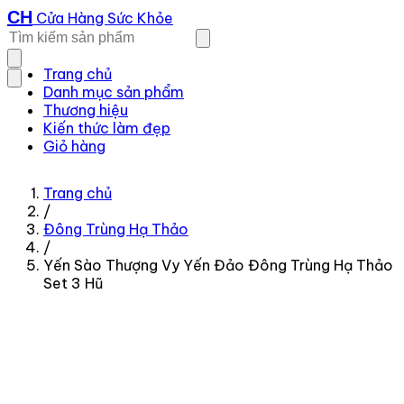
CH
Cửa Hàng Sức Khỏe
Trang chủ
Danh mục sản phẩm
Thương hiệu
Kiến thức làm đẹp
Giỏ hàng
Trang chủ
/
Đông Trùng Hạ Thảo
/
Yến Sào Thượng Vy Yến Đảo Đông Trùng Hạ Thảo
Set 3 Hũ