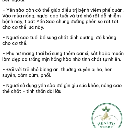
- Yến sào còn có thể giúp điều trị bệnh viêm phế quản.
Vào mùa nóng, người cao tuổi và trẻ nhỏ rất dễ nhiễm
bệnh này, 1 bát Yến Sào chưng đường phèn sẽ rất tốt
cho cơ thể lúc này.
- Người cao tuổi bổ sung chất dinh dưỡng, đề kháng
cho cơ thể.
- Phụ nữ mang thai bổ sung thêm canxi, sắt hoặc muốn
làm đẹp da trắng mịn hồng hào nhờ tinh chất tự nhiên.
- Đối với trẻ nhỏ biếng ăn, thường xuyên bị ho, hen
suyễn, cảm cúm, phổi.
- Người sử dụng yến sào để gìn giữ sức khỏe, nâng cao
thể chất - tinh thần dài lâu.