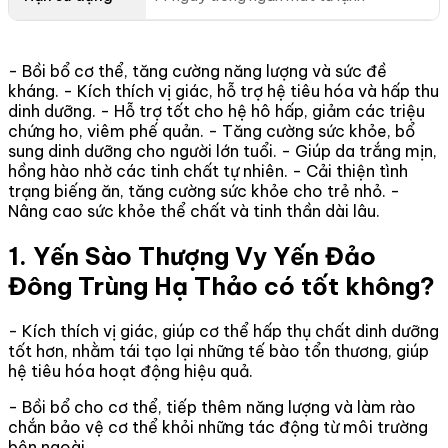
- Bồi bổ cơ thể, tăng cường năng lượng và sức đề
kháng. - Kích thích vị giác, hỗ trợ hệ tiêu hóa và hấp thu
dinh dưỡng. - Hỗ trợ tốt cho hệ hô hấp, giảm các triệu
chứng ho, viêm phế quản. - Tăng cường sức khỏe, bổ
sung dinh dưỡng cho người lớn tuổi. - Giúp da trắng mịn,
hồng hào nhờ các tinh chất tự nhiên. - Cải thiện tình
trạng biếng ăn, tăng cường sức khỏe cho trẻ nhỏ. -
Nâng cao sức khỏe thể chất và tinh thần dài lâu.
1. Yến Sào Thượng Vy Yến Đảo
Đông Trùng Hạ Thảo có tốt không?
- Kích thích vị giác, giúp cơ thể hấp thụ chất dinh dưỡng
tốt hơn, nhằm tái tạo lại những tế bào tổn thương, giúp
hệ tiêu hóa hoạt động hiệu quả.
- Bồi bổ cho cơ thể, tiếp thêm năng lượng và làm rào
chắn bảo vệ cơ thể khỏi những tác động từ môi trường
bên ngoài.