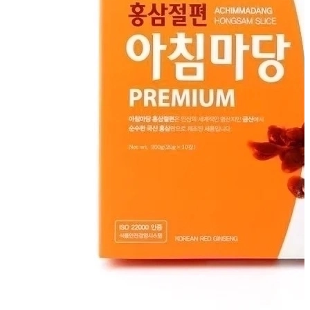
-29%
Hồng Sâm Thái Lát Tẩm Mật Ong
Hồng Sâm Thái Lát Tẩm Mật Ong Pocheon
Korean Slice Red Ginseng Từ Hàn Quốc 10 Gói