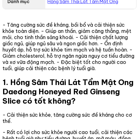
Danh mục
Hồng Sâm Thái Lát Tẩm Mật Ong
- Tăng cường sức đề kháng, bồi bổ và cải thiện sức
khỏe toàn diện. - Giúp an thần, giảm căng thẳng, mệt
mỏi, cho tinh thần sảng khoái. - Cải thiện chất lượng
giấc ngủ, giúp ngủ sâu và ngon giấc hơn. - Ổn định
huyết áp, hỗ trợ sức khỏe tim mạch và hệ tuần hoàn. -
Giảm cholesterol, hỗ trợ ngăn ngừa nguy cơ tiểu đường
và xơ vữa động mạch. - Đặc biệt tốt cho người cao
tuổi, giúp cải thiện các bệnh lý tuổi già.
1. Hồng Sâm Thái Lát Tẩm Mật Ong
Daedong Honeyed Red Ginseng
Slice có tốt không?
- Cải thiện sức khỏe, tăng cường sức đề kháng cho cơ
thể.
- Rất có lợi cho sức khỏe người cao tuổi, cải thiện các
bệnh tuổi già như tiểu đường, huyết áp, mỡ máu, đồng