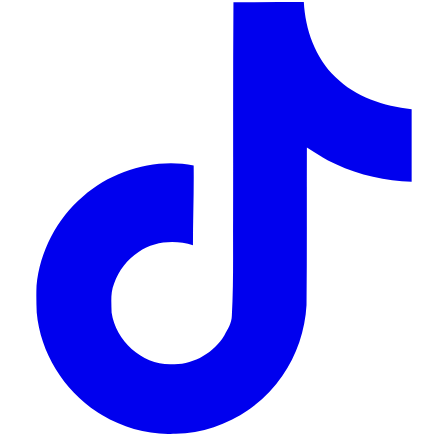
HOT
-40%
Hồng Sâm Thái Lát Tẩm Mật Ong
Hồng Sâm Thái Lát Tẩm Mật Ong
Achimmadang Hongsam Slice Từ Hàn Quốc
200g
680,000₫
1,130,000₫
Đánh giá 205+