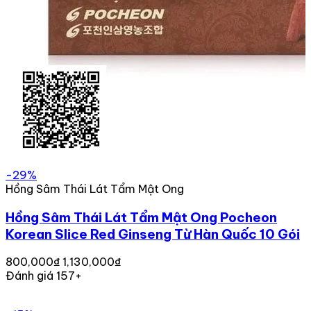
Hồng Sâm Thái Lát Tẩm Mật Ong
Hồng Sâm Lát Tẩm Mật Ong Sobaek Korea
Redginseng Honeyed Slice Hũ Nhựa Từ Hàn
Quốc 200g
30,000₫
Đánh giá 162+