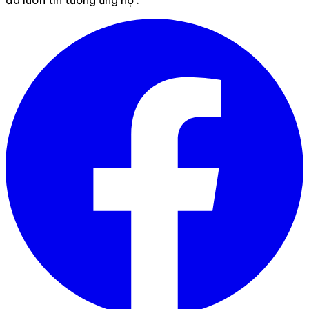
-15%
Hồng Sâm Thái Lát Tẩm Mật Ong
Hồng Sâm Thái Lát Tẩm Mật Ong Dongwon
Samsung Sliced Korean Red Ginseng 10 Gói
1,050,000₫
1,230,000₫
Đánh giá 166+