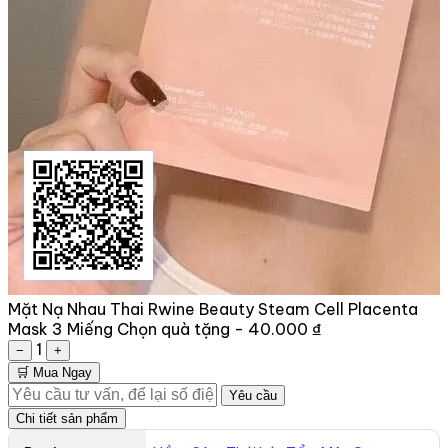
Mặt Nạ Nhau Thai Rwine Beauty Steam Cell Placenta
Mask 3 Miếng
Chọn quà tặng -
40.000 ₫
1
−
+
🛒 Mua Ngay
Yêu cầu
Chi tiết sản phẩm