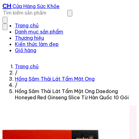
CH
Cửa Hàng Sức Khỏe
Trang chủ
Danh mục sản phẩm
Thương hiệu
Kiến thức làm đẹp
Giỏ hàng
Trang chủ
/
Hồng Sâm Thái Lát Tẩm Mật Ong
/
Hồng Sâm Thái Lát Tẩm Mật Ong Daedong
Honeyed Red Ginseng Slice Từ Hàn Quốc 10 Gói