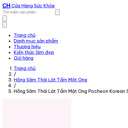
CH
Cửa Hàng Sức Khỏe
Trang chủ
Danh mục sản phẩm
Thương hiệu
Kiến thức làm đẹp
Giỏ hàng
Trang chủ
/
Hồng Sâm Thái Lát Tẩm Mật Ong
/
Hồng Sâm Thái Lát Tẩm Mật Ong Pocheon Korean Sl