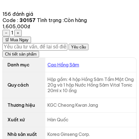
156 đánh giá
Code :
30157
Tình trạng :
Còn hàng
1,605,000₫
1
−
+
🛒 Mua Ngay
Yêu cầu
Chi tiết sản phẩm
Danh mục
Cao Hồng Sâm
Hộp gồm: 4 hộp Hồng Sâm Tẩm Mật Ong
Quy cách
20g và 1 hộp Nước Hồng Sâm Vital Tonic
20ml x 10 ống
Thương hiệu
KGC Cheong Kwan Jang
Xuất xứ
Hàn Quốc
Nhà sản xuất
Korea Ginseng Corp.