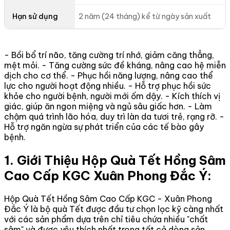
Hạn sử dụng
2 năm (24 tháng) kể từ ngày sản xuất
- Bồi bổ trí não, tăng cường trí nhớ, giảm căng thẳng,
mệt mỏi. - Tăng cường sức đề kháng, nâng cao hệ miễn
dịch cho cơ thể. - Phục hồi năng lượng, nâng cao thể
lực cho người hoạt động nhiều. - Hỗ trợ phục hồi sức
khỏe cho người bệnh, người mới ốm dậy. - Kích thích vị
giác, giúp ăn ngon miệng và ngủ sâu giấc hơn. - Làm
chậm quá trình lão hóa, duy trì làn da tươi trẻ, rạng rỡ. -
Hỗ trợ ngăn ngừa sự phát triển của các tế bào gây
bệnh.
1. Giới Thiệu Hộp Quà Tết Hồng Sâm
Cao Cấp KGC Xuân Phong Đắc Ý:
Hộp Quà Tết Hồng Sâm Cao Cấp KGC - Xuân Phong
Đắc Ý là bộ quà Tết được đầu tư chọn lọc kỹ càng nhất
với các sản phẩm dựa trên chỉ tiêu chứa nhiều "chất
sâm" và được yêu thích nhất trong tất cả dòng sản