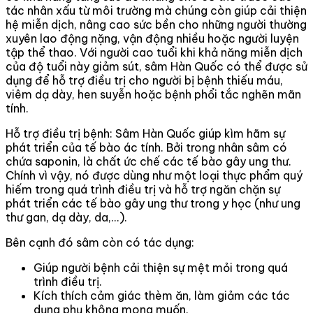
tác nhân xấu từ môi trường mà chúng còn giúp cải thiện
hệ miễn dịch, nâng cao sức bền cho những người thường
xuyên lao động nặng, vận động nhiều hoặc người luyện
tập thể thao. Với người cao tuổi khi khả năng miễn dịch
của độ tuổi này giảm sút, sâm Hàn Quốc có thể được sử
dụng để hỗ trợ điều trị cho người bị bệnh thiếu máu,
viêm dạ dày, hen suyễn hoặc bệnh phổi tắc nghẽn mãn
tính.
Hỗ trợ điều trị bệnh: Sâm Hàn Quốc giúp kìm hãm sự
phát triển của tế bào ác tính. Bởi trong nhân sâm có
chứa saponin, là chất ức chế các tế bào gây ung thư.
Chính vì vậy, nó được dùng như một loại thực phẩm quý
hiếm trong quá trình điều trị và hỗ trợ ngăn chặn sự
phát triển các tế bào gây ung thư trong y học (như ung
thư gan, dạ dày, da,...).
Bên cạnh đó sâm còn có tác dụng:
Giúp người bệnh cải thiện sự mệt mỏi trong quá
trình điều trị.
Kích thích cảm giác thèm ăn, làm giảm các tác
dụng phụ không mong muốn.