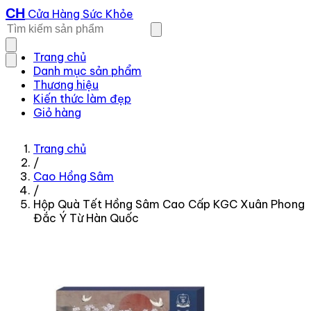
CH
Cửa Hàng Sức Khỏe
Trang chủ
Danh mục sản phẩm
Thương hiệu
Kiến thức làm đẹp
Giỏ hàng
Trang chủ
/
Cao Hồng Sâm
/
Hộp Quà Tết Hồng Sâm Cao Cấp KGC Xuân Phong
Đắc Ý Từ Hàn Quốc