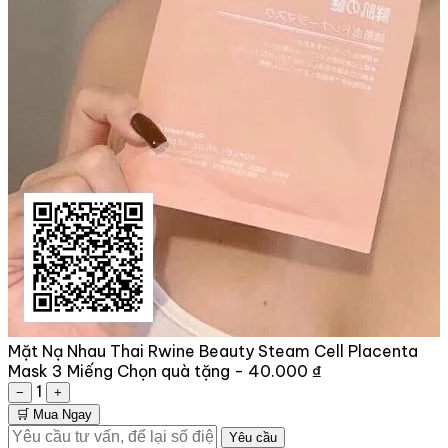
Mặt Nạ Nhau Thai Rwine Beauty Steam Cell Placenta
Mask 3 Miếng
Chọn quà tặng -
40.000 ₫
1
−
+
🛒 Mua Ngay
Yêu cầu