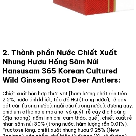
2. Thành phần Nước Chiết Xuất
Nhung Hươu Hồng Sâm Núi
Hansusam 365 Korean Cultured
Wild Ginseng Root Deer Antlers:
Chiết xuất hỗn hợp thực vật [hàm lượng chất rắn trên
2.2%, nước tinh khiết, táo đỏ HQ (trong nước), rễ cây
cát căn (trong nước), ngải cứu (trong nước), đương quy,
cnidium officinale makino, vỏ quýt, rễ cây địa hoàng
(địa hoàng), nấm linh chi, cam thảo, quế], chiết xuất rễ
nhân sâm núi 30% (trong nước, hàm lượng rắn 0.01%),
Fructose lỏng, chiết xuất nhung hươu 9.25% (New
Zealand), sản phẩm chế biến từ đường (Xi-rô đường),