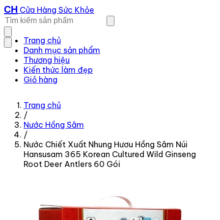
CH
Cửa Hàng Sức Khỏe
Trang chủ
Danh mục sản phẩm
Thương hiệu
Kiến thức làm đẹp
Giỏ hàng
Trang chủ
/
Nước Hồng Sâm
/
Nước Chiết Xuất Nhung Hươu Hồng Sâm Núi
Hansusam 365 Korean Cultured Wild Ginseng
Root Deer Antlers 60 Gói