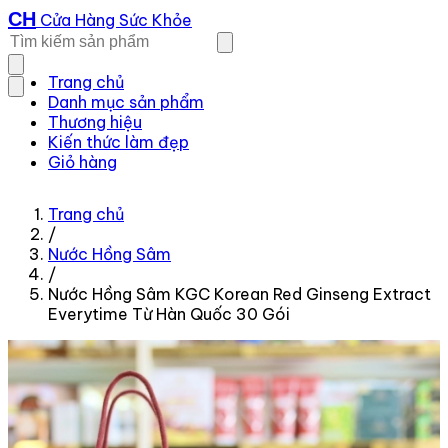
CH
Cửa Hàng Sức Khỏe
Trang chủ
Danh mục sản phẩm
Thương hiệu
Kiến thức làm đẹp
Giỏ hàng
Trang chủ
/
Nước Hồng Sâm
/
Nước Hồng Sâm KGC Korean Red Ginseng Extract
Everytime Từ Hàn Quốc 30 Gói