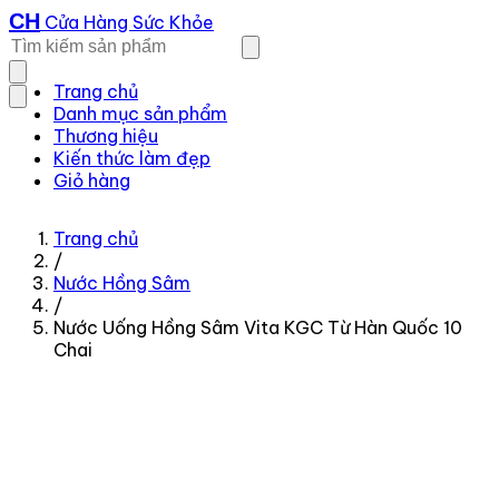
CH
Cửa Hàng Sức Khỏe
Trang chủ
Danh mục sản phẩm
Thương hiệu
Kiến thức làm đẹp
Giỏ hàng
Trang chủ
/
Nước Hồng Sâm
/
Nước Uống Hồng Sâm Vita KGC Từ Hàn Quốc 10
Chai