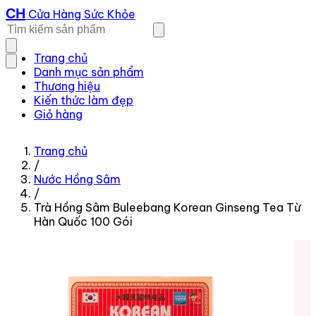
CH
Cửa Hàng Sức Khỏe
Trang chủ
Danh mục sản phẩm
Thương hiệu
Kiến thức làm đẹp
Giỏ hàng
Trang chủ
/
Nước Hồng Sâm
/
Trà Hồng Sâm Buleebang Korean Ginseng Tea Từ
Hàn Quốc 100 Gói