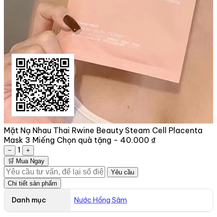
Mặt Nạ Nhau Thai Rwine Beauty Steam Cell Placenta
Mask 3 Miếng
Chọn quà tặng -
40.000 ₫
1
−
+
🛒 Mua Ngay
Yêu cầu
Chi tiết sản phẩm
Danh mục
Nước Hồng Sâm