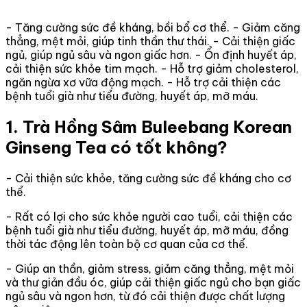
- Tăng cường sức đề kháng, bồi bổ cơ thể. - Giảm căng
thẳng, mệt mỏi, giúp tinh thần thư thái. - Cải thiện giấc
ngủ, giúp ngủ sâu và ngon giấc hơn. - Ổn định huyết áp,
cải thiện sức khỏe tim mạch. - Hỗ trợ giảm cholesterol,
ngăn ngừa xơ vữa động mạch. - Hỗ trợ cải thiện các
bệnh tuổi già như tiểu đường, huyết áp, mỡ máu.
1. Trà Hồng Sâm Buleebang Korean
Ginseng Tea có tốt không?
- Cải thiện sức khỏe, tăng cường sức đề kháng cho cơ
thể.
- Rất có lợi cho sức khỏe người cao tuổi, cải thiện các
bệnh tuổi già như tiểu đường, huyết áp, mỡ máu, đồng
thời tác động lên toàn bộ cơ quan của cơ thể.
- Giúp an thần, giảm stress, giảm căng thẳng, mệt mỏi
và thư giản đầu óc, giúp cải thiện giấc ngủ cho bạn giấc
ngủ sâu và ngon hơn, từ đó cải thiện được chất lượng