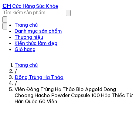
CH
Cửa Hàng Sức Khỏe
Trang chủ
Danh mục sản phẩm
Thương hiệu
Kiến thức làm đẹp
Giỏ hàng
Trang chủ
/
Đông Trùng Hạ Thảo
/
Viên Đông Trùng Hạ Thảo Bio Apgold Dong
Choong Hacho Powder Capsule 100 Hộp Thiếc Từ
Hàn Quốc 60 Viên