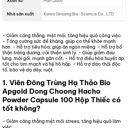
Xuất xứ
Hàn Quốc
Nhà sản xuất
Korea Ginseng Bio-Science Co., LTD
- Giảm căng thẳng, mệt mỏi, tăng hiệu quả công việc.
- Tăng cường sức đề kháng, giúp cơ thể khỏe mạnh
hơn. - Hỗ trợ tiêu hóa, giúp ăn ngon miệng. - Hỗ trợ bổ
thận tráng dương, cải thiện sinh lý. - Giúp giảm đau
lưng, mỏi gối, mạnh gân cốt. - Hỗ trợ điều hòa huyết áp,
tốt cho tim mạch và hệ hô hấp. - Hỗ trợ đào thải độc
tố, bảo vệ dạ dày, ruột.
1. Viên Đông Trùng Hạ Thảo Bio
Apgold Dong Choong Hacho
Powder Capsule 100 Hộp Thiếc có
tốt không?
- Giảm căng thẳng mệt mỏi strees, tăng hiệu quả làm
việc.