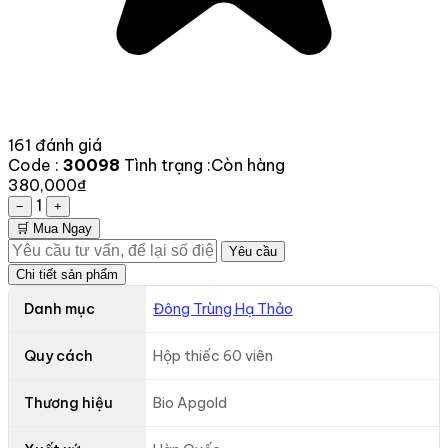
161 đánh giá
Code :
30098
Tình trạng :
Còn hàng
380,000₫
1
−
+
🛒 Mua Ngay
Yêu cầu
Chi tiết sản phẩm
Danh mục
Đông Trùng Hạ Thảo
Quy cách
Hộp thiếc 60 viên
Thương hiệu
Bio Apgold